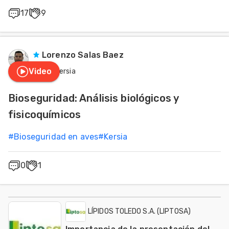
17
9
Lorenzo Salas Baez
Video
Kersia
Bioseguridad: Análisis biológicos y
fisicoquímicos
#
Bioseguridad en aves
#
Kersia
0
1
LÍPIDOS TOLEDO S.A. (LIPTOSA)