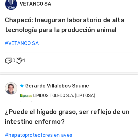
VETANCO SA
Mascotas
Industria Cárnica
Chapecó: Inauguran laboratorio de alta
dades
tecnología para la producción animal
s
Instalaciones - equipamiento
#
VETANCO SA
dades
gués
Manejo
0
1
Nutrición
Gerardo Villalobos Saume
Sanidad
LÍPIDOS TOLEDO S.A. (LIPTOSA)
¿Puede el hígado graso, ser reflejo de un
intestino enfermo?
#
hepatoprotectores en aves