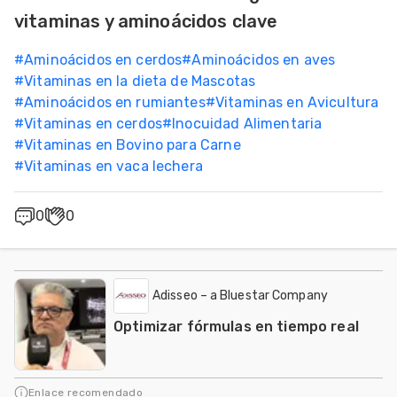
vitaminas y aminoácidos clave
#
Aminoácidos en cerdos
#
Aminoácidos en aves
#
Vitaminas en la dieta de Mascotas
#
Aminoácidos en rumiantes
#
Vitaminas en Avicultura
#
Vitaminas en cerdos
#
Inocuidad Alimentaria
#
Vitaminas en Bovino para Carne
#
Vitaminas en vaca lechera
0
0
Adisseo – a Bluestar Company
Optimizar fórmulas en tiempo real
Enlace recomendado