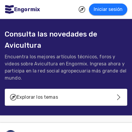
Engormix
Iniciar sesión
dades
ñol
Consulta las novedades de
Avicultura
Agricultura
Balanceados
Encuentra los mejores artículos técnicos, foros y
videos sobre Avicultura en Engormix. Ingresa ahora y
-
participa en la red social agropecuaria más grande del
Piensos
mundo.
Avicultura
Explorar los temas
Ganadería
Lechería
Genética - Reproducción
Micotoxinas
Porcicultura
Incubación