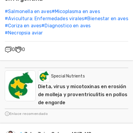
#
Salmonella en aves
#
Micoplasma en aves
#
Avicultura: Enfermedades virales
#
Bienestar en aves
#
Coriza en aves
#
Diagnostico en aves
#
Necropsia aviar
0
0
Special Nutrients
Dieta, virus y micotoxinas en erosión
de molleja y proventriculitis en pollos
de engorde
Enlace recomendado