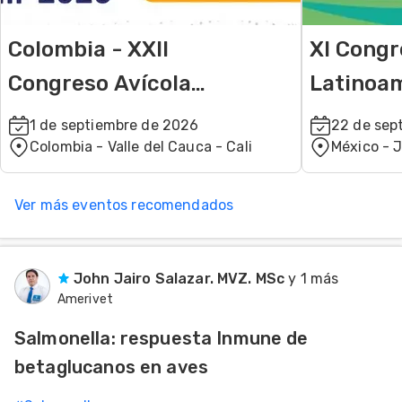
Colombia - XXII
XI Congr
Congreso Avícola
Latinoa
FENAVI 2026
Nutrició
1 de septiembre de 2026
22 de sep
Colombia - Valle del Cauca - Cali
México - J
CLANA 2
Ver más eventos recomendados
John Jairo Salazar. MVZ. MSc
y 1 más
Amerivet
Salmonella: respuesta Inmune de
betaglucanos en aves