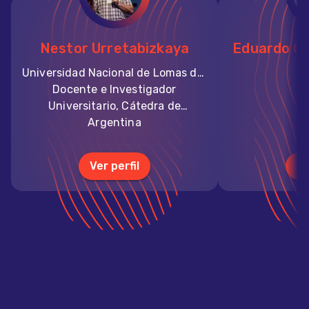
Nestor Urretabizkaya
Eduardo C
Universidad Nacional de Lomas de Zamora (UNLZ - Argentina)
C
Docente e Investigador
Universitario, Cátedra de
Zoología- Cátedra Protección
Argentina
Vegetal - FCA - UNLZ
Ver perfil
Ve