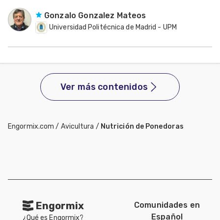
Gonzalo Gonzalez Mateos
Universidad Politécnica de Madrid - UPM
Ver más contenidos
Engormix.com
/
Avicultura
/
Nutrición de Ponedoras
Engormix
Comunidades en
Español
¿Qué es Engormix?