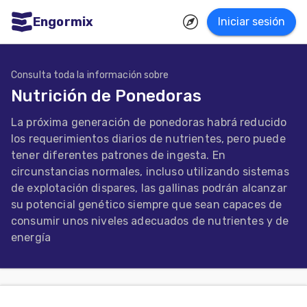
Engormix
Iniciar sesión
dades
ñol
Consulta toda la información sobre
Nutrición de Ponedoras
Agricultura
La próxima generación de ponedoras habrá reducido
Balanceados
los requerimientos diarios de nutrientes, pero puede
-
tener diferentes patrones de ingesta. En
circunstancias normales, incluso utilizando sistemas
Piensos
de explotación dispares, las gallinas podrán alcanzar
Avicultura
su potencial genético siempre que sean capaces de
consumir unos niveles adecuados de nutrientes y de
Ganadería
energía
Lechería
Micotoxinas
Porcicultura