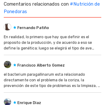
Comentarios relacionados con
#
Nutrición de
Mascotas
Ponedoras
dades
s
Fernando Patiño
dades
En realidad, lo primero que hay que definir es el
gués
proposito de la producción, y de acuerdo a eso se
define la genética; luego se elegirá el tipo de ave
segun la preferencia del producto final por el
mercado. Si hablamos de huevos Blancos, las
indicadas son las gallinas tipo Leghorn; éstas
Francisco Alberto Gomez
consumen
el bacterium paragallinarum esta relacionado
directamente con el problema de la coriza, la
prevención de este tipo de problemas es la limpieza, el
control de trafico de materiales dentro de una
granja(bioseguridad), el control de los programas
medicina preventiva como(vacunación), la limpieza de
Enrique Diaz