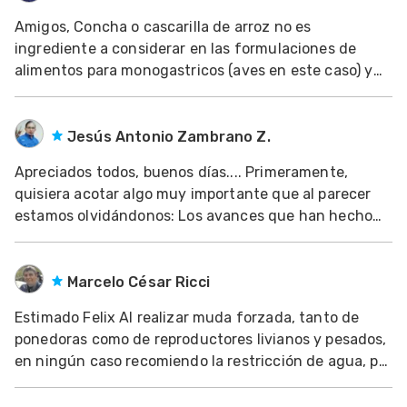
Amigos, Concha o cascarilla de arroz no es
ingrediente a considerar en las formulaciones de
alimentos para monogastricos (aves en este caso) y
explico el porque. Este material contiene un alto
contenido de lignina lo cual lo hace alto en fibra y por
ende su inclusion en alimentos balanceados par
Jesús Antonio Zambrano Z.
Apreciados todos, buenos días.... Primeramente,
quisiera acotar algo muy importante que al parecer
estamos olvidándonos: Los avances que han hecho
los especialistas en genética aviar (gallinas de
postura en este caso) independiente de una línea
genética en particular con la que se vaya a traba
Marcelo César Ricci
Estimado Felix Al realizar muda forzada, tanto de
ponedoras como de reproductores livianos y pesados,
en ningún caso recomiendo la restricción de agua, por
motivos de bienestar animal. Saludos