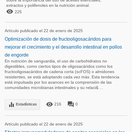
sobre la importancia del uso de aceites esenciales,
extractos y polifenoles en la nutrición animal.

225
Artículo publicado el 22 de enero de 2025
Optimización de dosis de fructooligosacáridos para
mejorar el crecimiento y el desarrollo intestinal en pollos
de engorde
En nutrición de vanguardia, el uso de carbohidratos no
digestibles, como ciertos tipos de oligosacáridos como los
fructooligosacáridos de cadena corta (scFOS) o almidones
resistentes, se está adoptando cada vez más. Esta tendencia
está impulsada por los avances en la comprensión de las
comunidades microbianas intestinales y su relaci& ...
remove_red_eye
forum
equalizer
216
0
Estadísticas
Artículo publicado el 22 de enero de 2025