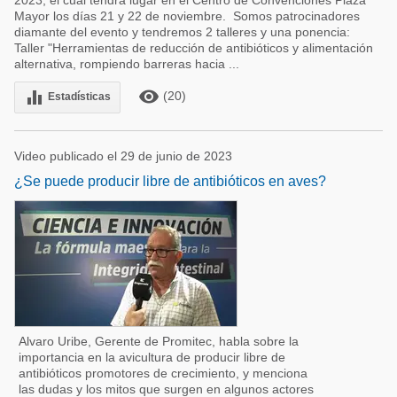
2023, el cual tendrá lugar en el Centro de Convenciones Plaza
Mayor los días 21 y 22 de noviembre. Somos patrocinadores
diamante del evento y tendremos 2 talleres y una ponencia:
Taller "Herramientas de reducción de antibióticos y alimentación
alternativa, rompiendo barreras hacia ...
remove_red_eye
equalizer
(20)
Estadísticas
Video publicado el 29 de junio de 2023
¿Se puede producir libre de antibióticos en aves?
Alvaro Uribe, Gerente de Promitec, habla sobre la
importancia en la avicultura de producir libre de
antibióticos promotores de crecimiento, y menciona
las dudas y los mitos que surgen en algunos actores