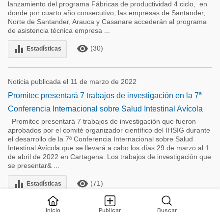
lanzamiento del programa Fábricas de productividad 4 ciclo, en
donde por cuarto año consecutivo, las empresas de Santander,
Norte de Santander, Arauca y Casanare accederán al programa
de asistencia técnica empresa ...
remove_red_eye
equalizer
(30)
Estadísticas
Noticia publicada el 11 de marzo de 2022
Promitec presentará 7 trabajos de investigación en la 7ª
Conferencia Internacional sobre Salud Intestinal Avícola
Promitec presentará 7 trabajos de investigación que fueron
aprobados por el comité organizador científico del IHSIG durante
el desarrollo de la 7ª Conferencia Internacional sobre Salud
Intestinal Avícola que se llevará a cabo los días 29 de marzo al 1
de abril de 2022 en Cartagena. Los trabajos de investigación que
se presentar& ...
remove_red_eye
equalizer
(71)
Estadísticas
Inicio
Publicar
Buscar
A
Alvaro Jose Uribe S
le gusta la noticia: