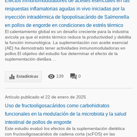
Efectos inmunomoduladores de aceites esenciales en las
respuestas inflamatorias agudas in vivo iniciadas por la
inyección intradérmica de lipopolisacárido de Salmonella
en pollos de engorde en condiciones de estrés térmico
El calentamiento global es un desafío creciente para la industria
avícola ya que el estrés térmico reduce la productividad y debilita
la función inmunológica. La suplementación con aceite esencial
(AE) ha demostrado tener actividades inmunomoduladoras en
pollos.El objetivo del estudio fue determinar el efecto de la
suplementación diet&ea ...
remove_red_eye
forum
equalizer
139
0
Estadísticas
Artículo publicado el 22 de enero de 2025
Uso de fructooligosacáridos como carbohidratos
funcionales en la modulación de la microbiota y la salud
intestinal de pollos de engorde
Este estudio evaluó los efectos de la suplementación dietética
con fructooligosacáridos de cadena corta (scFOS) en las