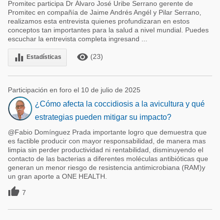
Promitec participa Dr Álvaro José Uribe Serrano gerente de
Promitec en compañía de Jaime Andrés Angél y Pilar Serrano,
realizamos esta entrevista quienes profundizaran en estos
conceptos tan importantes para la salud a nivel mundial. Puedes
escuchar la entrevista completa ingresand ...
remove_red_eye
equalizer
(23)
Estadísticas
Participación en foro el 10 de julio de 2025
¿Cómo afecta la coccidiosis a la avicultura y qué
estrategias pueden mitigar su impacto?
@Fabio Domínguez Prada importante logro que demuestra que
es factible producir con mayor responsabilidad, de manera mas
limpia sin perder productividad ni rentabilidad, disminuyendo el
contacto de las bacterias a diferentes moléculas antibióticas que
generan un menor riesgo de resistencia antimicrobiana (RAM)y
un gran aporte a ONE HEALTH.

7