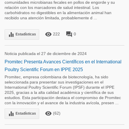
comunidades microbianas fecales en pollos de engorde y su
relación con los marcadores de salud intestinal. Los
carbohidratos no digestibles en la alimentación animal han
recibido una atención limitada, probablemente d ...
remove_red_eye
forum
equalizer
222
0
Estadísticas
Noticia publicada el 27 de diciembre de 2024
Promitec Presenta Avances Científicos en el International
Poultry Scientific Forum en IPPE 2025
Promitec, empresa colombiana de biotecnología, ha sido
seleccionada para presentar sus investigaciones en el
International Poultry Scientific Forum (IPSF) durante el IPPE
2025, gracias a la alta calidad académica y científica de sus
estudios. Esta participación destaca el compromiso de Promitec
con la innovación y el avance de la industria avícola, presen ...
remove_red_eye
equalizer
(62)
Estadísticas