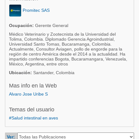
Acuacultura
Comunidades en portugués
Promitec SAS
Micotoxinas
Micotoxinas
Avicultura
Ocupación:
Gerente General
Avicultura
Médico Veterinario y Zootecnista de la Universidad del
Porcicultura
Tolima, Colombia. Diplomado Gerencia Agroindustrial,
Porcicultura
Universidad Santo Tomas, Bucaramanga, Colombia.
Lechería
Actualmente, Consultor Aviagen, pollo de engorde para la
Ganadería
región de centro América desde el 2014 a la actualidad. Ha
Balanceados - Piensos
impartido conferencias Bogota, Bucaramangara, Venezuela,
México, Argentina, entre otros
Lechería
Ubicación:
Santander, Colombia
Mas info en la Web
Alvaro Jose Uribe S
Temas del usuario
#Salud intestinal en aves
Ver: