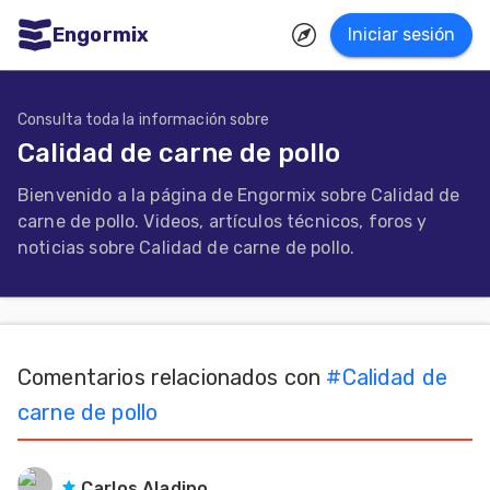
Engormix
Iniciar sesión
dades
ñol
Consulta toda la información sobre
Calidad de carne de pollo
Agricultura
Bienvenido a la página de Engormix sobre Calidad de
Balanceados
carne de pollo. Videos, artículos técnicos, foros y
-
noticias sobre Calidad de carne de pollo.
Piensos
Avicultura
Ganadería
Comentarios relacionados con
#
Calidad de
Lechería
carne de pollo
Micotoxinas
Porcicultura
Carlos Aladino