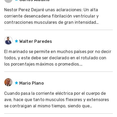
Mascotas
Nestor Perez Dejaré unas aclaraciones: Un alta
corriente desencadena fibrilación ventricular y
dades
contracciones musculares de gran intensidad
s
llevando a que los vasos de las alas se llenen de
sangre y pueden llegar a romperse bien sea
dades
inmediatamente o más tarde, ya que de no haber un
Walter Paredes
gués
buen sangrado, l
El marinado se permite en muchos países por no decir
todos, y este debe ser declarado en el rotulado con
los porcentajes máximos o promedios.
Particularmente acá en Perú no es una práctica
común para el pollo refrigerado, sí se realza para el
pollo saborizado o procesado. Para el caso de
Mario Plano
congelados
Cuando pasa la corriente eléctrica por el cuerpo de
ave, hace que tanto musculos flexores y extensores
se contraigan al mismo tiempo, siendo que
naturalmente cuando un grupo de musculos se