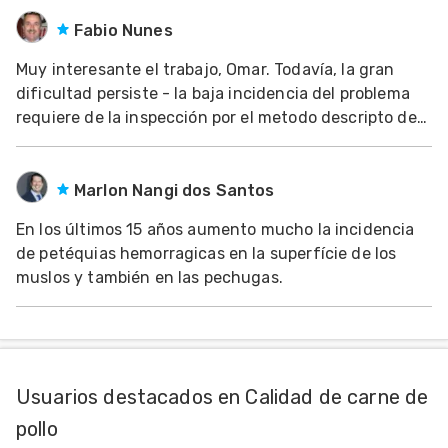
contrae el otro se debe relajar (flexores/extendores).
Al ser todos al mismo tiempo se fracturan huesos
Fabio Nunes
Muy interesante el trabajo, Omar. Todavía, la gran
dificultad persiste - la baja incidencia del problema
requiere de la inspección por el metodo descripto de
un inmenso numero de canales, lo que exige espacio y
personal para realizar las evaluaciones. Todavía, es un
paso interesante que, quizá, nos
Marlon Nangi dos Santos
En los últimos 15 años aumento mucho la incidencia
de petéquias hemorragicas en la superfície de los
muslos y también en las pechugas.
Usuarios destacados en Calidad de carne de
pollo