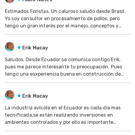
Mascotas
Estimados Foristas, Un caluroso saludo desde Brasil.
Yo soy consultor en procesamiento de pollos, pero
dades
tengo un gran interés por el manejo, conceptos y
s
teoría relacionados a la densidad de alojamiento (DA)
por sus significativas repercusiones en la calidad y
dades
rendimiento de canal en la planta de f
Erik Macay
gués
Saludos. Desde Ecuador se comunica contigo Erik,
pues me parece interesante tu preocupación. Pues
tengo una esxperiencia buena en construcción de
galpones. Los he realizado para la empresa
Incubandina aquí en Ecuador. Es interesante tu
preocupación. De mi experienc
Erik Macay
La industria avícola en el Ecuador es cada día mas
tecnificada,se están realizando inversiones en
ambientes controlados y por ello es importante
realizar un buen diseño y construcción de la parte