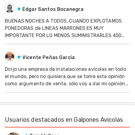
estructural es importante siempre buscar un
profesional con experiencia que contribuye a
Edgar Santos Bocanegra
optimizar la in
BUENAS NOCHES A TODOS, CUANDO EXPLOTAMOS
PONEDORAS de LINEAS MARRONES ES MUY
IMPORTANTE POR LO MENOS SUMINISTRARLES 450
Cm. cuadrados y 10 cm. lineales de comedero por ave;
para que la expresion genetica sea uniforme a las 16
semanas deben estar en el peso de la tabla segun la
Vicente Peñas García
linea genetica y 90
Dirijo una empresa de instalaciones avícolas en todo
el mundo, pero no quisiera que se tome esta opinión
como argumento de venta, sólo voy a dar mi opinión
por si fuese de interés para algún avicultor. Todos los
sistemas e instalaciones son válidos, va a depender
de un manejo eficiente y
Usuarios destacados en Galpones Avicolas