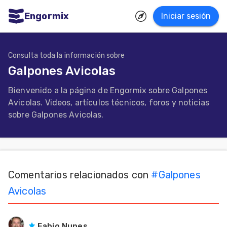
Engormix
Iniciar sesión
dades
ñol
Consulta toda la información sobre
Galpones Avicolas
Agricultura
Bienvenido a la página de Engormix sobre Galpones
Balanceados
Avicolas. Videos, artículos técnicos, foros y noticias
-
sobre Galpones Avicolas.
Piensos
Avicultura
Ganadería
Comentarios relacionados con
#
Galpones
Lechería
Avicolas
Micotoxinas
Porcicultura
Fabio Nunes