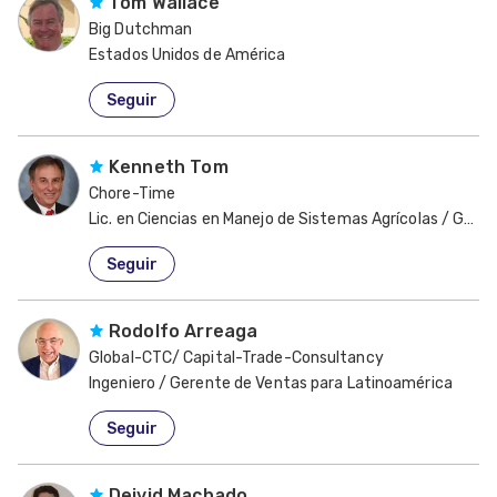
Tom Wallace
Big Dutchman
Estados Unidos de América
Seguir
Kenneth Tom
Chore-Time
Lic. en Ciencias en Manejo de Sistemas Agrícolas / Gere
Estados Unidos de América
Seguir
Rodolfo Arreaga
Global-CTC/ Capital-Trade-Consultancy
Ingeniero / Gerente de Ventas para Latinoamérica
Estados Unidos de América
Seguir
Deivid Machado