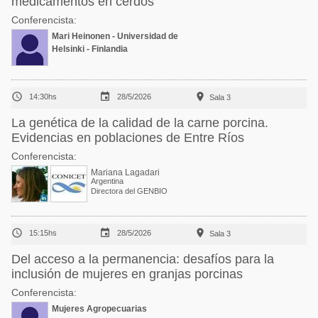
medicamentos en cerdos
Conferencista:
Mari Heinonen - Universidad de
Helsinki - Finlandia



14:30hs
28/5/2026
Sala 3
La genética de la calidad de la carne porcina.
Evidencias en poblaciones de Entre Ríos
Conferencista:
Mariana Lagadari
Argentina
Directora del GENBIO



15:15hs
28/5/2026
Sala 3
Del acceso a la permanencia: desafíos para la
inclusión de mujeres en granjas porcinas
Conferencista:
Mujeres Agropecuarias