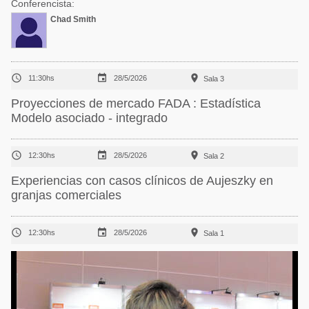
Conferencista:
Chad Smith



11:30hs
28/5/2026
Sala 3
Proyecciones de mercado FADA : Estadística
Modelo asociado - integrado



12:30hs
28/5/2026
Sala 2
Experiencias con casos clínicos de Aujeszky en
granjas comerciales



12:30hs
28/5/2026
Sala 1