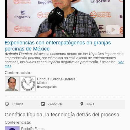
Experiencias con enteropatógenos en granjas
porcinas de México
Artículo Técnico
: México se encuentra dentro de los 10 países importantes
en producción porcina, por tal motivo no está exento de enfermedades
porcinas, las cuales tienen impacto negativo en producción. Las enfer...
Ver
más
Conferencista:
Enrique Corona-Barrera
México
IInvestigación



16:00hs
27/5/2026
Sala 1
Genética líquida, la tecnología detrás del proceso
Conferencista:
Rodolfo Funes