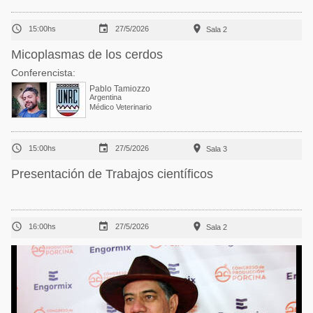



15:00hs
27/5/2026
Sala 2
Micoplasmas de los cerdos
Conferencista:
Pablo Tamiozzo
Argentina
Médico Veterinario



15:00hs
27/5/2026
Sala 3
Presentación de Trabajos científicos



16:00hs
27/5/2026
Sala 2