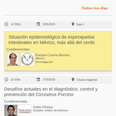
Acuacultura
Comunidades en portugués
Todos los días
Micotoxinas
Micotoxinas
Avicultura



14:30hs
28/5/2026
Sala 2
Avicultura
Porcicultura
Destacada
Porcicultura
Situación epidemiológica de espiroquetas
Lechería
intestinales en México, más allá del cerdo
Ganadería
Balanceados - Piensos
Conferencista:
Lechería
Enrique Corona-Barrera
México
IInvestigación



10:15hs
27/5/2026
Charla magistral
Desafíos actuales en el diagnóstico, control y
prevención del Circovirus Porcino
Conferencista:
Pablo Piñeyro
Estados Unidos de América