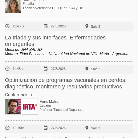
Sara Crespo
España
Técnico veterinario I + D (Cefu SA) y Departamento de Fisiología. Universidad de Murcia (UMU)



11:45hs
27/5/2026
Sala 3
La triada y sus interfaces. Enfermedades
emergentes
Mesa de UNA SALUD
Modera: Fidel Baschetto - Universidad Nacional de Villa María - Argentina



11:45hs
27/5/2026
Sala 2
Optimización de programas vacunales en cerdos:
diagnóstico, monitoreo y resultados productivos
Conferencista:
Enric Mateu
España
Profesor Titular del Departamento de Sanidad y Anatomía animales. Facultad de veterinaria



12:15hs
27/5/2026
Sala 3