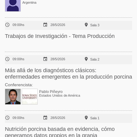
Argentina



09:00hs
28/5/2026
Sala 3
Trabajos de Investigación - Tema Producción



09:00hs
28/5/2026
Sala 2
Más allá de los diagnósticos clásicos:
enfermedades emergentes en la producción porcina
Conferencista:
Pablo Piñeyro
Estados Unidos de América



09:00hs
28/5/2026
Sala 1
Nutrición porcina basada en evidencia, cómo
generamos datos propios en la granja