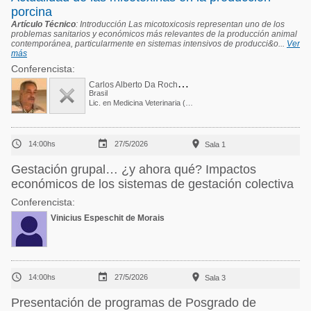
porcina
Artículo Técnico
: Introducción Las micotoxicosis representan uno de los
problemas sanitarios y económicos más relevantes de la producción animal
contemporánea, particularmente en sistemas intensivos de producci&o...
Ver
más
Conferencista:
C
arlos Alberto Da Rocha Rosa
Brasil
Lic. en Medicina Veterinaria (Universidad Federal Rural de Río de Janeiro - UFRRJ)



14:00hs
27/5/2026
Sala 1
Gestación grupal… ¿y ahora qué? Impactos
económicos de los sistemas de gestación colectiva
Conferencista:
Vinicius Espeschit de Morais



14:00hs
27/5/2026
Sala 3
Presentación de programas de Posgrado de