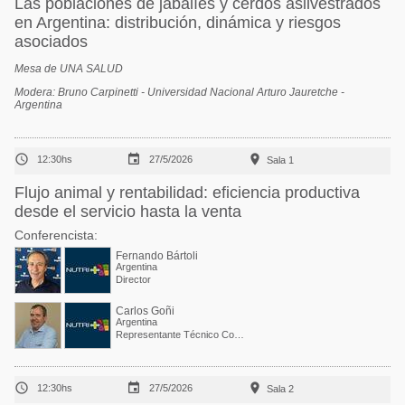
Las poblaciones de jabalíes y cerdos asilvestrados
en Argentina: distribución, dinámica y riesgos
asociados
Mesa de UNA SALUD
Modera: Bruno Carpinetti - Universidad Nacional Arturo Jauretche -
Argentina



12:30hs
27/5/2026
Sala 1
Flujo animal y rentabilidad: eficiencia productiva
desde el servicio hasta la venta
Conferencista:
Fernando Bártoli
Argentina
Director
Carlos Goñi
Argentina
Representante Técnico Comercial



12:30hs
27/5/2026
Sala 2