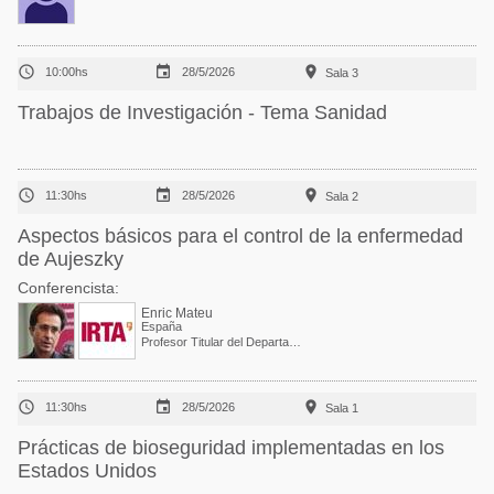



10:00hs
28/5/2026
Sala 3
Trabajos de Investigación - Tema Sanidad



11:30hs
28/5/2026
Sala 2
Aspectos básicos para el control de la enfermedad
de Aujeszky
Conferencista:
Enric Mateu
España
Profesor Titular del Departamento de Sanidad y Anatomía animales. Facultad de veterinaria



11:30hs
28/5/2026
Sala 1
Prácticas de bioseguridad implementadas en los
Estados Unidos