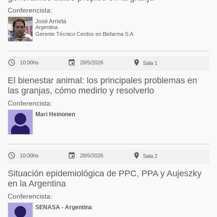
Conferencista:
José Arrieta
Argentina
Gerente Técnico Cerdos en Biofarma S.A



10:00hs
28/5/2026
Sala 1
El bienestar animal: los principales problemas en
las granjas, cómo medirlo y resolverlo
Conferencista:
Mari Heinonen



10:00hs
28/5/2026
Sala 2
Situación epidemiológica de PPC, PPA y Aujeszky
en la Argentina
Conferencista:
SENASA - Argentina