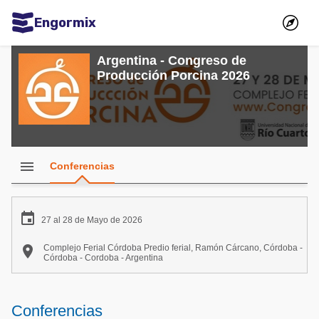
Engormix
Comunidades en español
Argentina - Congreso de
Producción Porcina 2026
Agricultura
Balanceados - Piensos
Avicultura
Ganadería
menu
Conferencias
Lechería
Micotoxinas

27 al 28 de Mayo de 2026
Porcicultura

Complejo Ferial Córdoba Predio ferial, Ramón Cárcano, Córdoba -
Córdoba - Cordoba - Argentina
Mascotas
Comunidades en inglés
Conferencias