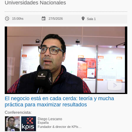
Universidades Nacionales



15:00hs
27/5/2026
Sala 1
El negocio está en cada cerda: teoría y mucha
práctica para maximizar resultados
Conferencista:
Diego Lescano
España
Fundador & director de KPIs Consulting DVM, MSc. Swine Nutritionist