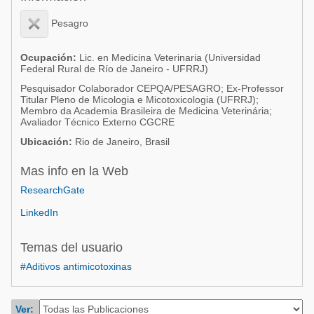
Acuacultura
Comunidades en portugués
Pesagro
Micotoxinas
Micotoxinas
Avicultura
Ocupación:
Lic. en Medicina Veterinaria (Universidad
Federal Rural de Río de Janeiro - UFRRJ)
Avicultura
Porcicultura
Pesquisador Colaborador CEPQA/PESAGRO; Ex-Professor
Porcicultura
Titular Pleno de Micologia e Micotoxicologia (UFRRJ);
Lechería
Membro da Academia Brasileira de Medicina Veterinária;
Ganadería
Avaliador Técnico Externo CGCRE
Balanceados - Piensos
Ubicación:
Rio de Janeiro, Brasil
Lechería
Mas info en la Web
ResearchGate
LinkedIn
Temas del usuario
#Aditivos antimicotoxinas
Ver: