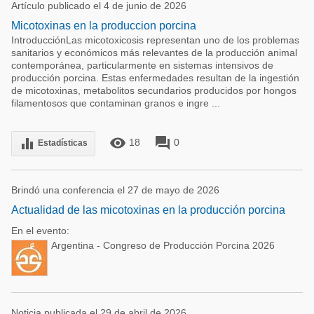
Artículo publicado el 4 de junio de 2026
Micotoxinas en la produccion porcina
IntroducciónLas micotoxicosis representan uno de los problemas
sanitarios y económicos más relevantes de la producción animal
contemporánea, particularmente en sistemas intensivos de
producción porcina. Estas enfermedades resultan de la ingestión
de micotoxinas, metabolitos secundarios producidos por hongos
filamentosos que contaminan granos e ingre ...
remove_red_eye
forum
equalizer
18
0
Estadísticas
Brindó una conferencia el 27 de mayo de 2026
Actualidad de las micotoxinas en la producción porcina
En el evento:
Argentina - Congreso de Producción Porcina 2026
Noticia publicada el 29 de abril de 2026