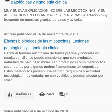
patológicas y signología clínica
MUY BUENA EXPLICACION, SOBRE LAS MICOTOXINAS, Y SU
AFECTACION EN LOS ANIMALES Y PERSONAS. Afectacion muy
frecuente en nuestras granjas porcinas y avicolas.
Artículo publicado el 16 de noviembre de 2018
Efectos biológicos de las micotoxinas: Lesiones
patológicas y signología clínica
Definir el término micotoxina de forma precisa y concreta no
resulta sencillo, se puede mencionar que son productos
naturales de bajo peso molecular, producidos como metabolitos
secundarios por algunos mohos filamentosos toxicogénicos.
Estos metabolitos poseen una estructura química y actividad
toxicológica muy variada, no son volátiles y pueden afectar por
s&iac ...
remove_red_eye
forum
equalizer
2469
2
Estadísticas
Video publicado el 6 de octubre de 2018