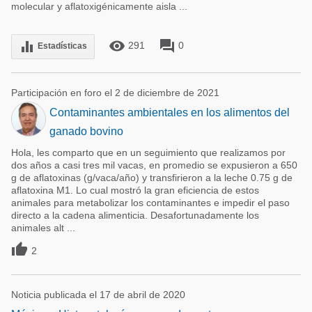
molecular y aflatoxigénicamente aisla ...
remove_red_eye
forum
equalizer
291
0
Estadísticas
Participación en foro el 2 de diciembre de 2021
Contaminantes ambientales en los alimentos del
ganado bovino
Hola, les comparto que en un seguimiento que realizamos por
dos años a casi tres mil vacas, en promedio se expusieron a 650
g de aflatoxinas (g/vaca/año) y transfirieron a la leche 0.75 g de
aflatoxina M1. Lo cual mostró la gran eficiencia de estos
animales para metabolizar los contaminantes e impedir el paso
directo a la cadena alimenticia. Desafortunadamente los
animales alt ...

2
Noticia publicada el 17 de abril de 2020