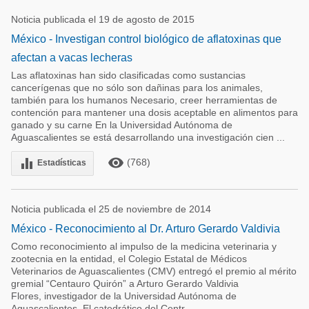
Noticia publicada el 19 de agosto de 2015
México - Investigan control biológico de aflatoxinas que
afectan a vacas lecheras
Las aflatoxinas han sido clasificadas como sustancias
cancerígenas que no sólo son dañinas para los animales,
también para los humanos Necesario, creer herramientas de
contención para mantener una dosis aceptable en alimentos para
ganado y su carne En la Universidad Autónoma de
Aguascalientes se está desarrollando una investigación cien ...
remove_red_eye
equalizer
(768)
Estadísticas
Noticia publicada el 25 de noviembre de 2014
México - Reconocimiento al Dr. Arturo Gerardo Valdivia
Como reconocimiento al impulso de la medicina veterinaria y
zootecnia en la entidad, el Colegio Estatal de Médicos
Veterinarios de Aguascalientes (CMV) entregó el premio al mérito
gremial “Centauro Quirón” a Arturo Gerardo Valdivia
Flores, investigador de la Universidad Autónoma de
Aguascalientes. El catedrático del Centr ...