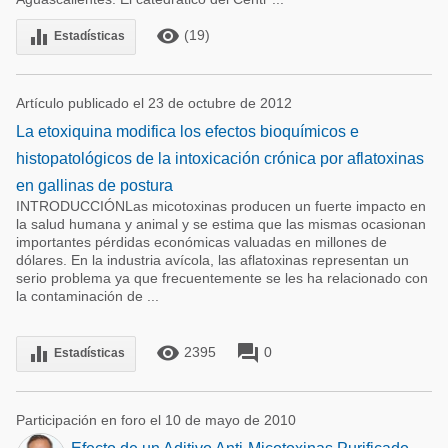
remove_red_eye
equalizer
(19)
Estadísticas
Artículo publicado el 23 de octubre de 2012
La etoxiquina modifica los efectos bioquímicos e
histopatológicos de la intoxicación crónica por aflatoxinas
en gallinas de postura
INTRODUCCIÓNLas micotoxinas producen un fuerte impacto en
la salud humana y animal y se estima que las mismas ocasionan
importantes pérdidas económicas valuadas en millones de
dólares. En la industria avícola, las aflatoxinas representan un
serio problema ya que frecuentemente se les ha relacionado con
la contaminación de ...
remove_red_eye
forum
equalizer
2395
0
Estadísticas
Participación en foro el 10 de mayo de 2010