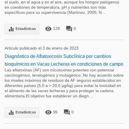
el suelo, en el agua y en el aire, aunque los hongos patógenos
en cuestiones de temperatura, pH y nutrientes son más
específicos para su supervivencia (Martínez, 2005; N ...
remove_red_eye
forum
equalizer
129
0
Estadísticas
Artículo publicado el 3 de enero de 2023
Diagnóstico de Aflatoxicosis Subclínica por cambios
bioquímicos en Vacas Lecheras en condiciones de campo
Las aflatoxinas (AF) son micotoxinas potentes con potencial
carcinogénico, teratogénico y mutagénico. No hay acuerdo sobre
los niveles máximos de residuos de AF seguros establecidos en
diferentes países (5,0 a > 20,0 μg/kg) para evitar la toxicidad en
el alimento de las vacas lecheras y para proteger la cadena
alimentaria.El objetivo fue establecer un diagn ...
remove_red_eye
forum
equalizer
95
0
Estadísticas