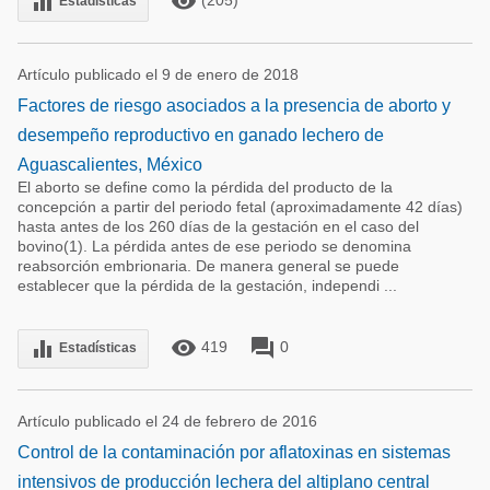
remove_red_eye
equalizer
Estadísticas
Artículo publicado el 9 de enero de 2018
Factores de riesgo asociados a la presencia de aborto y
desempeño reproductivo en ganado lechero de
Aguascalientes, México
El aborto se define como la pérdida del producto de la
concepción a partir del periodo fetal (aproximadamente 42 días)
hasta antes de los 260 días de la gestación en el caso del
bovino(1). La pérdida antes de ese periodo se denomina
reabsorción embrionaria. De manera general se puede
establecer que la pérdida de la gestación, independi ...
remove_red_eye
forum
equalizer
419
0
Estadísticas
Artículo publicado el 24 de febrero de 2016
Control de la contaminación por aflatoxinas en sistemas
intensivos de producción lechera del altiplano central