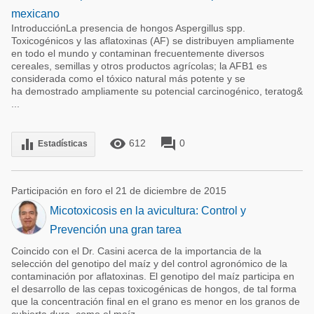
mexicano
IntroducciónLa presencia de hongos Aspergillus spp.
Toxicogénicos y las aflatoxinas (AF) se distribuyen ampliamente
en todo el mundo y contaminan frecuentemente diversos
cereales, semillas y otros productos agrícolas; la AFB1 es
considerada como el tóxico natural más potente y se
ha demostrado ampliamente su potencial carcinogénico, teratog&
...
remove_red_eye
forum
equalizer
612
0
Estadísticas
Participación en foro el 21 de diciembre de 2015
Micotoxicosis en la avicultura: Control y
Prevención una gran tarea
Coincido con el Dr. Casini acerca de la importancia de la
selección del genotipo del maíz y del control agronómico de la
contaminación por aflatoxinas. El genotipo del maíz participa en
el desarrollo de las cepas toxicogénicas de hongos, de tal forma
que la concentración final en el grano es menor en los granos de