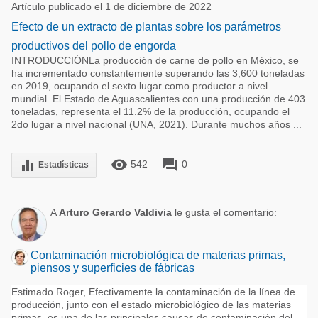
Artículo publicado el 1 de diciembre de 2022
Efecto de un extracto de plantas sobre los parámetros
productivos del pollo de engorda
INTRODUCCIÓNLa producción de carne de pollo en México, se
ha incrementado constantemente superando las 3,600 toneladas
en 2019, ocupando el sexto lugar como productor a nivel
mundial. El Estado de Aguascalientes con una producción de 403
toneladas, representa el 11.2% de la producción, ocupando el
2do lugar a nivel nacional (UNA, 2021). Durante muchos años ...
remove_red_eye
forum
equalizer
542
0
Estadísticas
A
Arturo Gerardo Valdivia
le gusta el comentario:
Contaminación microbiológica de materias primas,
piensos y superficies de fábricas
Estimado Roger, Efectivamente la contaminación de la línea de
producción, junto con el estado microbiológico de las materias
primas, es una de las principales causas de contaminación del