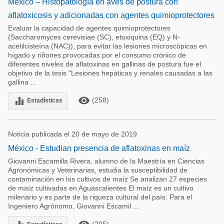
México – Histopatología en aves de postura con
aflatoxicosis y adicionadas con agentes quimioprotectores
Evaluar la capacidad de agentes quimioprotectores
(Saccharomyces cerevisiae (SC), etoxiquina (EQ) y N-
acetilcisteína (NAC)), para evitar las lesiones microscópicas en
hígado y riñones provocadas por el consumo crónico de
diferentes niveles de aflatoxinas en gallinas de postura fue el
objetivo de la tesis "Lesiones hepáticas y renales causadas a las
gallina ...
remove_red_eye
equalizer
(258)
Estadísticas
Noticia publicada el 20 de mayo de 2019
México - Estudian presencia de aflatoxinas en maíz
Giovanni Escamilla Rivera, alumno de la Maestría en Ciencias
Agronómicas y Veterinarias, estudia la susceptibilidad de
contaminación en los cultivos de maíz Se analizan 27 especies
de maíz cultivadas en Aguascalientes El maíz es un cultivo
milenario y es parte de la riqueza cultural del país. Para el
Ingeniero Agrónomo, Giovanni Escamil ...
(205)