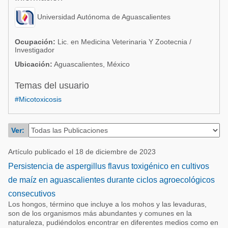
Acuacultura
Comunidades en portugués
Universidad Autónoma de Aguascalientes
Micotoxinas
Micotoxinas
Avicultura
Ocupación:
Lic. en Medicina Veterinaria Y Zootecnia /
Investigador
Avicultura
Porcicultura
Ubicación:
Aguascalientes, México
Porcicultura
Lechería
Temas del usuario
Ganadería
Balanceados - Piensos
#Micotoxicosis
Lechería
Ver:
Artículo publicado el 18 de diciembre de 2023
Persistencia de aspergillus flavus toxigénico en cultivos
de maíz en aguascalientes durante ciclos agroecológicos
consecutivos
Los hongos, término que incluye a los mohos y las levaduras,
son de los organismos más abundantes y comunes en la
naturaleza, pudiéndolos encontrar en diferentes medios como en