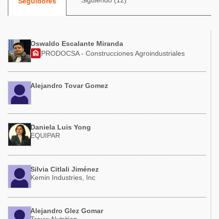
Siguiendo (12)
Seguidores
Acuacultura
Comunidades en portugués
Micotoxinas
Micotoxinas
Avicultura
Oswaldo Escalante Miranda
Avicultura
PRODOCSA - Construcciones Agroindustriales
Porcicultura
Porcicultura
Lechería
Ganadería
Alejandro Tovar Gomez
Balanceados - Piensos
Lechería
Daniela Luis Yong
EQUIPAR
Silvia Citlali Jiménez
Kemin Industries, Inc
Alejandro Glez Gomar