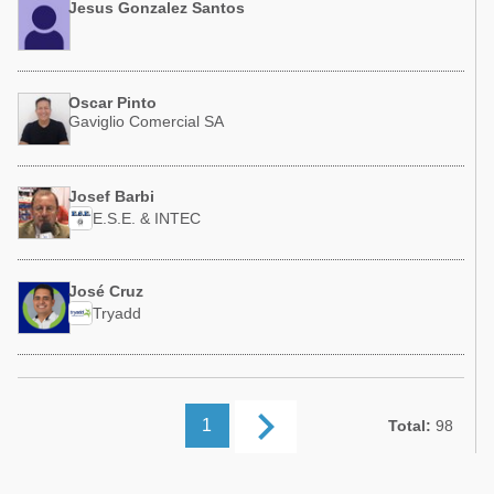
Jesus Gonzalez Santos
Oscar Pinto
Gaviglio Comercial SA
Josef Barbi
E.S.E. & INTEC
José Cruz
Tryadd
keyboard_arrow_right
1
Total:
98