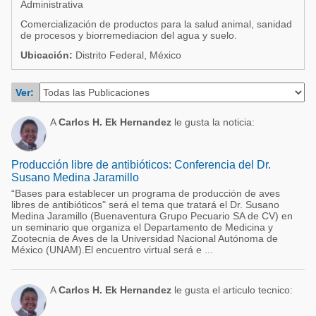
Administrativa
Acuacultura
Comunidades en portugués
Comercialización de productos para la salud animal, sanidad
Micotoxinas
de procesos y biorremediacion del agua y suelo.
Micotoxinas
Ubicación:
Distrito Federal, México
Avicultura
Avicultura
Porcicultura
Ver:
Porcicultura
Lechería
Ganadería
A
Carlos H. Ek Hernandez
le gusta la noticia:
Balanceados - Piensos
Lechería
Producción libre de antibióticos: Conferencia del Dr.
Susano Medina Jaramillo
“Bases para establecer un programa de producción de aves
libres de antibióticos" será el tema que tratará el Dr. Susano
Medina Jaramillo (Buenaventura Grupo Pecuario SA de CV) en
un seminario que organiza el Departamento de Medicina y
Zootecnia de Aves de la Universidad Nacional Autónoma de
México (UNAM).El encuentro virtual será e ...
A
Carlos H. Ek Hernandez
le gusta el articulo tecnico: