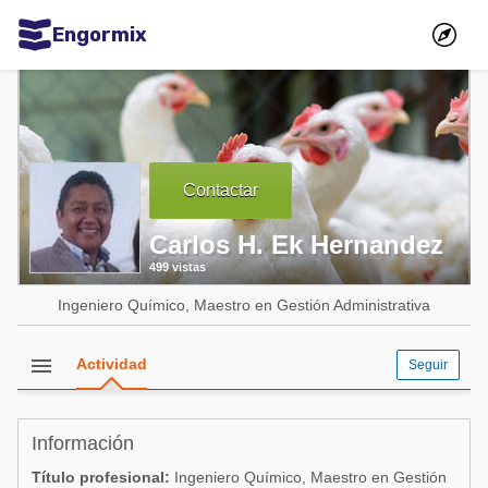
Engormix
Comunidades en español
Agricultura
Balanceados - Piensos
Contactar
Avicultura
Carlos H. Ek Hernandez
Ganadería
499 vistas
Lechería
Ingeniero Químico, Maestro en Gestión Administrativa
Micotoxinas
Porcicultura
menu
Actividad
Seguir
Mascotas
Información
Comunidades en inglés
Título profesional:
Ingeniero Químico, Maestro en Gestión