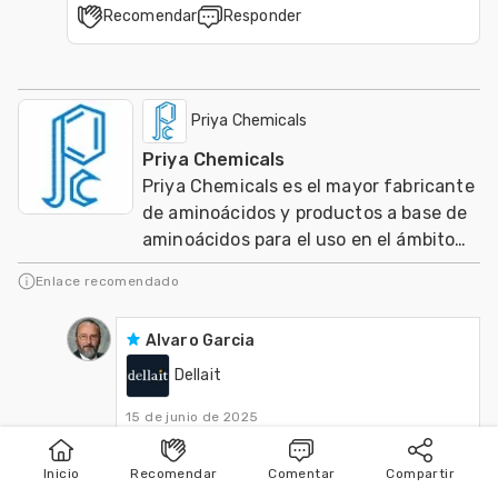
Recomendar
Responder
Priya Chemicals
Priya Chemicals
Priya Chemicals es el mayor fabricante
de aminoácidos y productos a base de
aminoácidos para el uso en el ámbito
de nutracéuticos, Agricultura y
Enlace recomendado
Veterinaria
Alvaro Garcia
Dellait
15 de junio de 2025
@Claudio E. Glauber de acuerdo. Para 
que tenga una idea por ese entonces la 
Inicio
Recomendar
Comentar
Compartir
Inicio
Publicar
Buscar