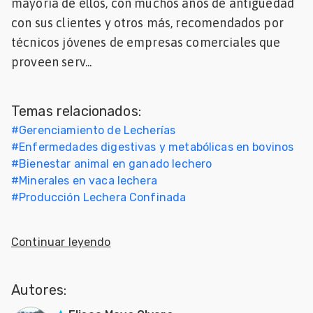
mayoría de ellos, con muchos años de antigüedad
Mascotas
con sus clientes y otros más, recomendados por
técnicos jóvenes de empresas comerciales que
dades
proveen serv...
s
dades
Temas relacionados:
gués
#
Gerenciamiento de Lecherías
#
Enfermedades digestivas y metabólicas en bovinos
#
Bienestar animal en ganado lechero
#
Minerales en vaca lechera
#
Producción Lechera Confinada
Continuar leyendo
Autores: