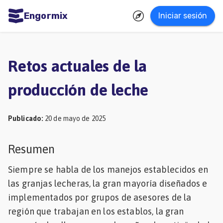
Engormix
Iniciar sesión
dades
ñol
Retos actuales de la
Agricultura
producción de leche
Balanceados
-
Publicado
:
20 de mayo de 2025
Piensos
Avicultura
Resumen
Ganadería
Siempre se habla de los manejos establecidos en
Lechería
las granjas lecheras, la gran mayoría diseñados e
implementados por grupos de asesores de la
Micotoxinas
región que trabajan en los establos, la gran
Porcicultura