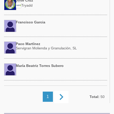
José Cruz
Tryadd
Francisco Garcia
Paco Martínez
Servigran Molienda y Granulación, SL
María Beatriz Torres Subero
keyboard_arrow_right
1
Total:
50