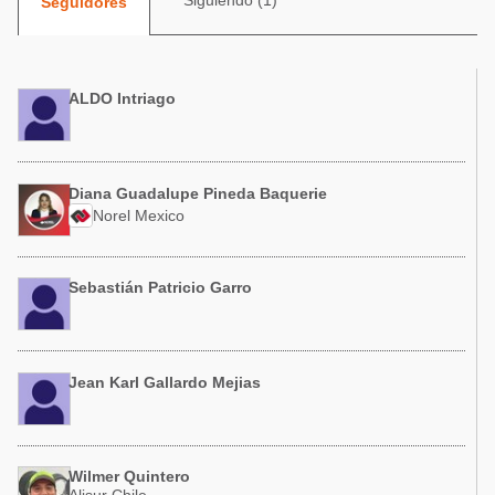
Siguiendo (1)
Seguidores
Acuacultura
Comunidades en portugués
Micotoxinas
Micotoxinas
Avicultura
ALDO Intriago
Avicultura
Porcicultura
Porcicultura
Lechería
Ganadería
Diana Guadalupe Pineda Baquerie
Balanceados - Piensos
Norel Mexico
Lechería
Sebastián Patricio Garro
Jean Karl Gallardo Mejias
Wilmer Quintero