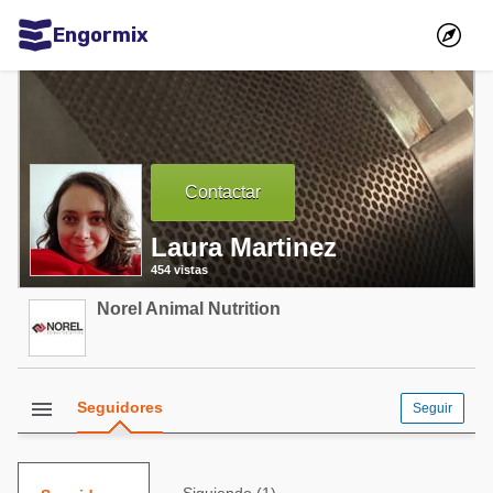
Engormix
Comunidades en español
Agricultura
Balanceados - Piensos
Contactar
Avicultura
Laura Martinez
Ganadería
454 vistas
Lechería
Norel Animal Nutrition
Micotoxinas
Porcicultura
Mascotas
menu
Seguidores
Seguir
Comunidades en inglés