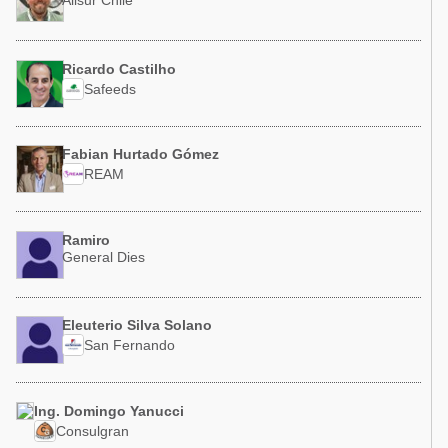
Alisur Chile
Ricardo Castilho
Safeeds
Fabian Hurtado Gómez
REAM
Ramiro
General Dies
Eleuterio Silva Solano
San Fernando
Ing. Domingo Yanucci
Consulgran