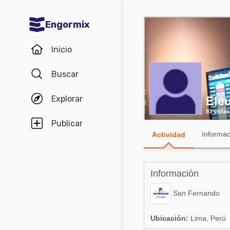
Engormix
Comunidades en español
Inicio
Agricultura
Buscar
Balanceados - Piensos
Explorar
Eleu
Avicultura
93 vistas
Ganadería
Publicar
Informac
Actividad
Lechería
Micotoxinas
Información
Porcicultura
San Fernando
Mascotas
Ubicación:
Lima, Perú
Comunidades en inglés