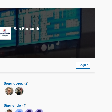
San Fernando
Seguir
Seguidores
2
(
)
Siguiendo
4
(
)