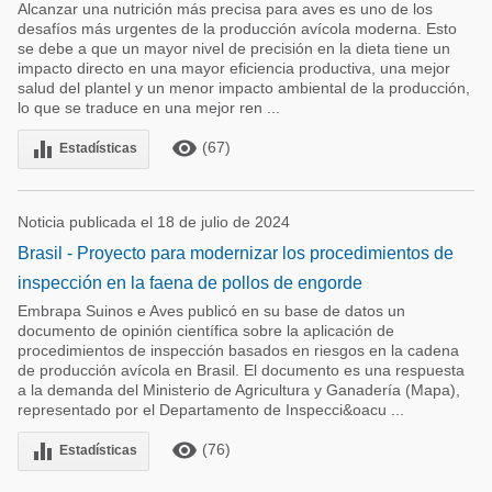
Alcanzar una nutrición más precisa para aves es uno de los
desafíos más urgentes de la producción avícola moderna. Esto
se debe a que un mayor nivel de precisión en la dieta tiene un
impacto directo en una mayor eficiencia productiva, una mejor
salud del plantel y un menor impacto ambiental de la producción,
lo que se traduce en una mejor ren ...
remove_red_eye
equalizer
(67)
Estadísticas
Noticia publicada el 18 de julio de 2024
Brasil - Proyecto para modernizar los procedimientos de
inspección en la faena de pollos de engorde
Embrapa Suinos e Aves publicó en su base de datos un
documento de opinión científica sobre la aplicación de
procedimientos de inspección basados en riesgos en la cadena
de producción avícola en Brasil. El documento es una respuesta
a la demanda del Ministerio de Agricultura y Ganadería (Mapa),
representado por el Departamento de Inspecci&oacu ...
remove_red_eye
equalizer
(76)
Estadísticas