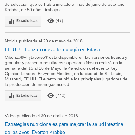
de selección que se había iniciado a fines de junio de este año.
Krabbe, de 50 años, trabaja e ...
remove_red_eye
equalizer
(47)
Estadísticas
Noticia publicada el 29 de mayo de 2018
EE.UU. - Lanzan nueva tecnología en Fitasa
Cibenza®Phytaverse® está disponible en las versiones líquida y
granular y presenta resultados superiores Novus realizó en la
semana del 15 al 18 de Mayo, la 4a edición del evento Key
Opinion Leaders Enzymes Meeting, en la ciudad de St. Louis,
Missouri, EE.UU. El evento reunió a los principales jugadores de
la producción de monogástricos d ...
remove_red_eye
equalizer
(740)
Estadísticas
Video publicado el 30 de abril de 2018
Estrategias nutricionales para mejorar la salud intestinal
de las aves: Everton Krabbe