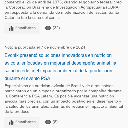
comenzó el 26 de abril de 1973, cuando el gobierno federal creó
la Corporación Brasileña de Investigación Agropecuaria (CBRA)
en respuesta a la demanda de modernización del sector. Santa
Catarina fue la cuna del cen ...
remove_red_eye
equalizer
(32)
Estadísticas
Noticia publicada el 7 de noviembre de 2024
Evonik presentó soluciones innovadoras en nutrición
avícola, enfocadas en mejorar el desempeño animal, la
salud y reducir el impacto ambiental de la producción,
durante el evento PSA
Especialistas en nutrición avícola de Brasil y de otros países
participaron en un simposio organizado por la compañía durante
la Conferencia PSA Latam. Es posible alcanzar una nutrición
avícola más precisa, con un impacto positivo en el desempeño y
la salud de los animales, además de reducir el impacto ambiental
de la producc ...
remove_red_eye
equalizer
(8)
Estadísticas