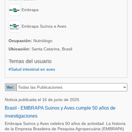
Acuacultura
Comunidades en portugués
Embrapa
Micotoxinas
Micotoxinas
Avicultura
Embrapa Suínos e Aves
Avicultura
Porcicultura
Porcicultura
Ocupación:
Nutriólogo
Lechería
Ubicación:
Santa Catarina, Brasil
Ganadería
Balanceados - Piensos
Temas del usuario
Lechería
#Salud intestinal en aves
Ver:
Noticia publicada el 16 de junio de 2025
Brasil - EMBRAPA Suinos y Aves cumple 50 años de
investigaciones
Embrapa Suinos y Aves celebra 50 años de actividad. La historia
de la Empresa Brasileira de Pesquisa Agropecuária (EMBRAPA)