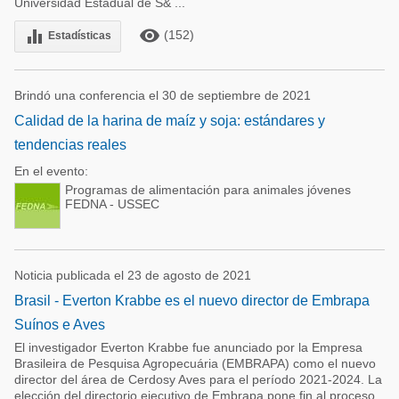
Universidad Estadual de S& ...
remove_red_eye
equalizer
(152)
Estadísticas
Brindó una conferencia el 30 de septiembre de 2021
Calidad de la harina de maíz y soja: estándares y
tendencias reales
En el evento:
Programas de alimentación para animales jóvenes
FEDNA - USSEC
Noticia publicada el 23 de agosto de 2021
Brasil - Everton Krabbe es el nuevo director de Embrapa
Suínos e Aves
El investigador Everton Krabbe fue anunciado por la Empresa
Brasileira de Pesquisa Agropecuária (EMBRAPA) como el nuevo
director del área de Cerdosy Aves para el período 2021-2024. La
elección del directorio ejecutivo de Embrapa pone fin al proceso