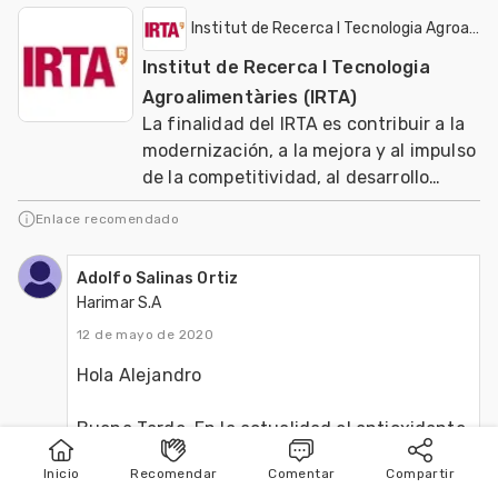
Institut de Recerca I Tecnologia Agroalime
Institut de Recerca I Tecnologia
Agroalimentàries (IRTA)
La finalidad del IRTA es contribuir a la
modernización, a la mejora y al impulso
de la competitividad, al desarrollo
sostenible de los sectores agrario, ali
Enlace recomendado
Adolfo Salinas Ortiz
Harimar S.A
12 de mayo de 2020
Hola Alejandro
Buena Tarde, En la actualidad el antioxidante 
mas adecuado es el BHT , y sus mezclas 
Inicio
Recomendar
Comentar
Compartir
Inicio
Publicar
Buscar
sinergistas evitando en estas el uso de 