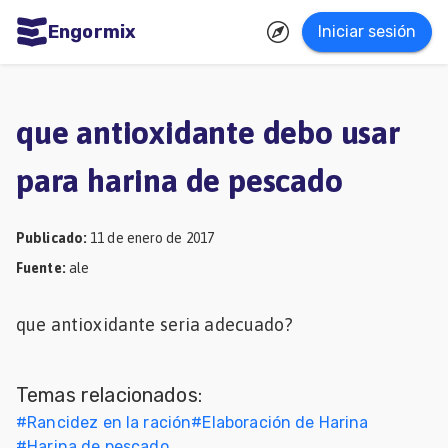
Engormix
Iniciar sesión
dades
ñol
que antioxidante debo usar
Agricultura
para harina de pescado
Balanceados
-
Publicado
:
11 de enero de 2017
Piensos
Fuente
:
ale
Avicultura
que antioxidante seria adecuado?
Ganadería
Lechería
Temas relacionados:
Micotoxinas
#
Rancidez en la ración
#
Elaboración de Harina
Porcicultura
#
Harina de pescado