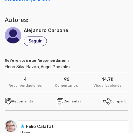
Mascotas
Autores:
dades
s
Alejandro Carbone
Seguir
dades
gués
Referentes que Recomendaron
:
Elena Silva Bazán, Angel Gonzalez
4
96
14.7K
Recomendaciones
Comentarios
Visualizaciones
Recomendar
Comentar
Compartir
Felio Calafat