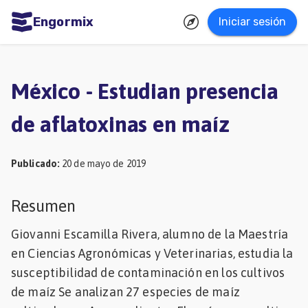
Engormix
Iniciar sesión
dades
ñol
México - Estudian presencia
Agricultura
de aflatoxinas en maíz
Balanceados
-
Publicado
:
20 de mayo de 2019
Piensos
Avicultura
Resumen
Ganadería
Giovanni Escamilla Rivera, alumno de la Maestría
Lechería
en Ciencias Agronómicas y Veterinarias, estudia la
susceptibilidad de contaminación en los cultivos
Micotoxinas
de maíz Se analizan 27 especies de maíz
Porcicultura