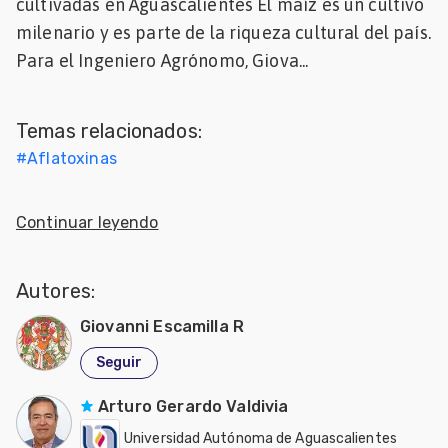
cultivadas en Aguascalientes El maíz es un cultivo
Mascotas
milenario y es parte de la riqueza cultural del país.
Para el Ingeniero Agrónomo, Giova...
dades
s
Temas relacionados:
dades
#
Aflatoxinas
gués
Continuar leyendo
Autores:
Giovanni Escamilla R
Seguir
Arturo Gerardo Valdivia
Universidad Autónoma de Aguascalientes