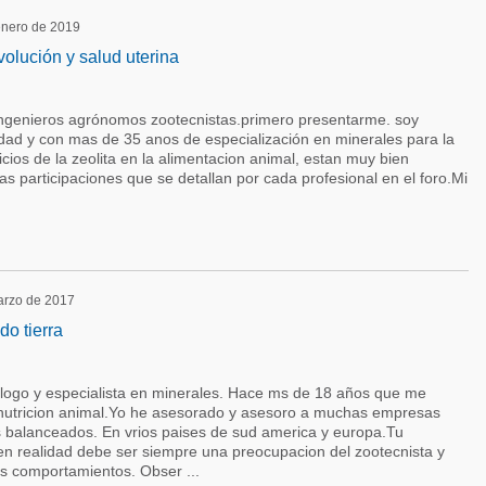
 enero de 2019
volución y salud uterina
ingenieros agrónomos zootecnistas.primero presentarme. soy
ad y con mas de 35 anos de especialización en minerales para la
icios de la zeolita en la alimentacion animal, estan muy bien
as participaciones que se detallan por cada profesional en el foro.Mi
marzo de 2017
o tierra
logo y especialista en minerales. Hace ms de 18 años que me
 nutricion animal.Yo he asesorado y asesoro a muchas empresas
 balanceados. En vrios paises de sud america y europa.Tu
en realidad debe ser siempre una preocupacion del zootecnista y
os comportamientos. Obser ...