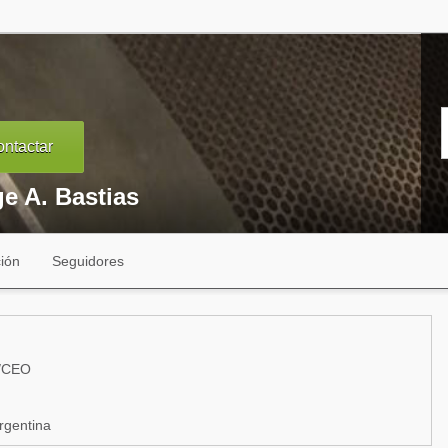
ntactar
e A. Bastias
ión
Seguidores
e/CEO
rgentina