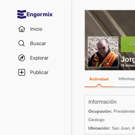
Engormix
Comunidades en español
Inicio
Agricultura
Buscar
Co
Balanceados - Piensos
Explorar
Jorg
Avicultura
76 vistas
Ganadería
Publicar
Informac
Actividad
Lechería
Micotoxinas
Información
Porcicultura
Ocupación:
President
Mascotas
Geólogo
Ubicación:
San Juan, A
Comunidades en inglés