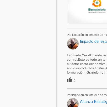
Participación en foro el 8 de 
Impacto del esta
Estimado YesidCuando uste
control.Esto es todo un te
el factor costo economivo 
ennlosnproductos finales A
formulación. Granulometrí

0
Participación en foro el 7 de 
Alianza Estraté