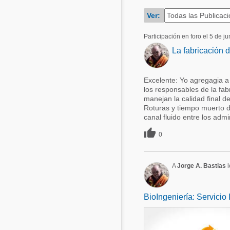
Acuacultura
Ver:
Comunidades en portugués
Micotoxinas
Participación en foro el 5 de j
Micotoxinas
Avicultura
La fabricación d
Avicultura
Porcicultura
Porcicultura
Excelente: Yo agregagia a 
Lechería
los responsables de la fabr
Ganadería
manejan la calidad final 
Balanceados - Piensos
Roturas y tiempo muerto de
Lechería
canal fluido entre los admin

0
A
Jorge A. Bastias
l
BioIngeniería: Servicio 