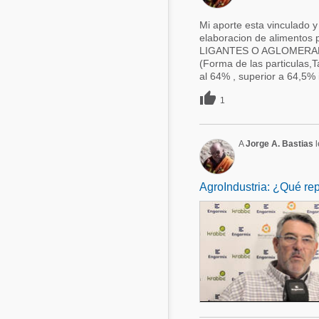
Mi aporte esta vinculado y
elaboracion de alimento
LIGANTES O AGLOMERANTES
(Forma de las particulas,
al 64% , superior a 64,5% in

1
A
Jorge A. Bastias
l
AgroIndustria: ¿Qué rep