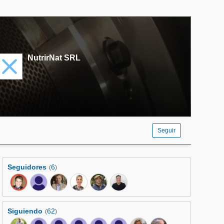
NutrirNat SRL
Seguir
Seguidores
6
(
)
Siguiendo
62
(
)