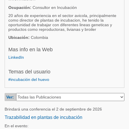
Acuacultura
Comunidades en portugués
Ocupación:
Consultor en Incubación
Micotoxinas
20 años de experiencia en el sector avicola, principalmente
Micotoxinas
como director de plantas de incubacion, he tenido la
Avicultura
oportunidad de trabajar con diferentes lineas geneticas y
Avicultura
productos como reproductoras, livianas y broiler
Porcicultura
Ubicación:
Colombia
Porcicultura
Lechería
Mas info en la Web
Ganadería
Balanceados - Piensos
LinkedIn
Lechería
Temas del usuario
#incubación del huevo
Ver:
Brindará una conferencia el 2 de septiembre de 2026
Trazabilidad en plantas de incubación
En el evento: