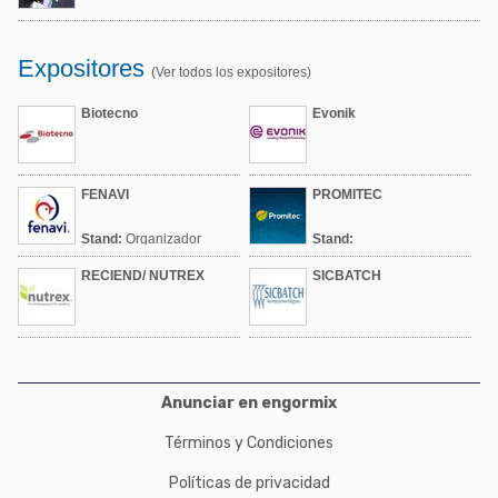
Expositores
(Ver todos los expositores)
Biotecno
Evonik
FENAVI
PROMITEC
Stand:
Organizador
Stand:
RECIEND/ NUTREX
SICBATCH
Anunciar en engormix
Términos y Condiciones
Políticas de privacidad