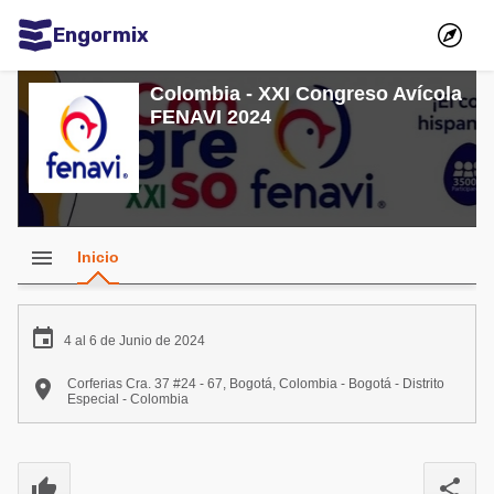
Engormix
Comunidades en español
Colombia - XXI Congreso Avícola
FENAVI 2024
Agricultura
Balanceados - Piensos
Avicultura
Ganadería
menu
Inicio
Lechería
Micotoxinas

4 al 6 de Junio de 2024
Porcicultura

Corferias Cra. 37 #24 - 67, Bogotá, Colombia - Bogotá - Distrito
Especial - Colombia
Mascotas
Comunidades en inglés
thumb_up
share