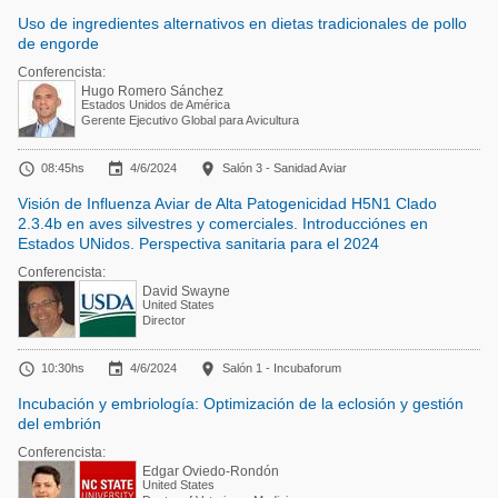
Uso de ingredientes alternativos en dietas tradicionales de pollo
de engorde
Conferencista:
Hugo Romero Sánchez
Estados Unidos de América
Gerente Ejecutivo Global para Avicultura



08:45hs
4/6/2024
Salón 3 - Sanidad Aviar
Visión de Influenza Aviar de Alta Patogenicidad H5N1 Clado
2.3.4b en aves silvestres y comerciales. Introducciónes en
Estados UNidos. Perspectiva sanitaria para el 2024
Conferencista:
David Swayne
United States
Director



10:30hs
4/6/2024
Salón 1 - Incubaforum
Incubación y embriología: Optimización de la eclosión y gestión
del embrión
Conferencista:
Edgar Oviedo-Rondón
United States