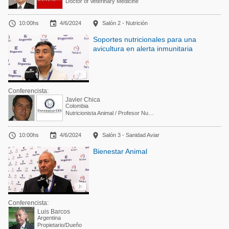
Doctor of Veterinary Medicine



10:00hs
4/6/2024
Salón 2 - Nutrición
Soportes nutricionales para una
avicultura en alerta inmunitaria
Conferencista:
Javier Chica
Colombia
Nutricionista Animal / Profesor Nutrición y Alimentación Universidad CES / Gerente Técnico



10:00hs
4/6/2024
Salón 3 - Sanidad Aviar
Bienestar Animal
Conferencista:
Luis Barcos
Argentina
Propietario/Dueño