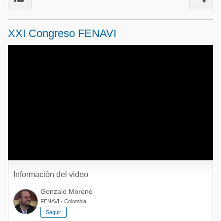
Acuacultura
Comunidades en portugués
Micotoxinas
XXI Congreso FENAVI
Micotoxinas
Avicultura
Avicultura
Porcicultura
Porcicultura
Lechería
Ganadería
Balanceados - Piensos
Lechería
Información del video
Gonzalo Moreno
FENAVI - Colombia
Seguir