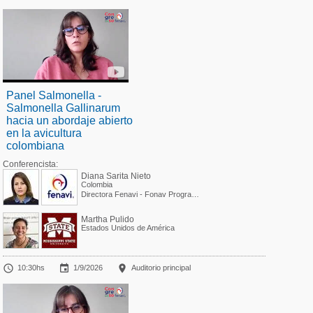
Panel Salmonella -
Salmonella Gallinarum
hacia un abordaje abierto
en la avicultura
colombiana
Conferencista:
Diana Sarita Nieto
Colombia
Directora Fenavi - Fonav Programa Técnico
Martha Pulido
Estados Unidos de América



10:30hs
1/9/2026
Auditorio principal