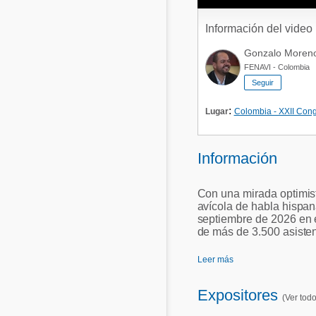
Información del video
Gonzalo Moren
FENAVI - Colombia
Seguir
:
Lugar
Colombia - XXII Con
Información
Con una mirada optimist
avícola de habla hispan
septiembre de 2026 en e
de más de 3.500 asistent
Leer más
Expositores
(Ver todo