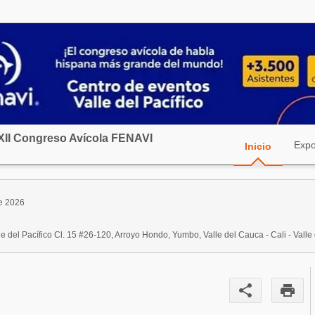
XII Congreso Avícola FENAVI
Expo
Inicio
e 2026
e del Pacífico Cl. 15 #26-120, Arroyo Hondo, Yumbo, Valle del Cauca - Cali - Vall
share
print