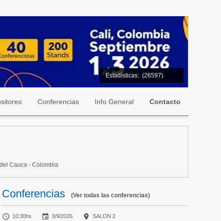
Estadísticas:
(26597)
sitores
Conferencias
Info General
Contacto
e del Cauca - Colombia
Conferencias
(Ver todas las conferencias)



10:30hs
3/9/2026
SALON 2