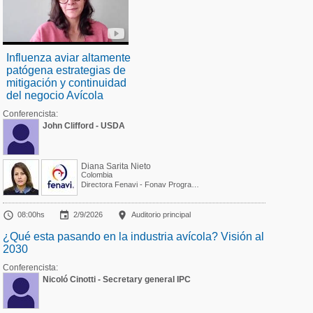
Influenza aviar altamente
patógena estrategias de
mitigación y continuidad
del negocio Avícola
Conferencista:
John Clifford - USDA
Diana Sarita Nieto
Colombia
Directora Fenavi - Fonav Programa Técnico



08:00hs
2/9/2026
Auditorio principal
¿Qué esta pasando en la industria avícola? Visión al
2030
Conferencista:
Nicoló Cinotti - Secretary general IPC