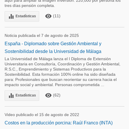
aquí para ampliar la imagen Inversión: 220,000 por persona los
tres días pensión completa.
remove_red_eye
equalizer
(11)
Estadísticas
Noticia publicada el 7 de agosto de 2025
España - Diplomado sobre Gestión Ambiental y
Sostenibilidad desde la Universidad de Málaga
La Universidad de Málaga lanza el I Diploma de Extensión
Universitaria en Consultoría, Coordinación y Gestión Ambiental,
R.S.C., Emprendimiento y Sistemas Productivos para la
Sostenibilidad. Esta formación 100% online ha sido diseñada
para: Profesionales que buscan reorientar su carrera hacia el
impacto social y ambiental. Personas comprometida ...
remove_red_eye
equalizer
(62)
Estadísticas
Video publicado el 15 de agosto de 2022
Costos en la producción porcina: Raúl Franco (INTA)