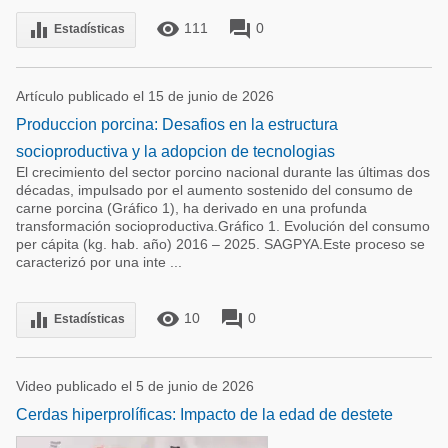
remove_red_eye
forum
equalizer
111
0
Estadísticas
Artículo publicado el 15 de junio de 2026
Produccion porcina: Desafios en la estructura
socioproductiva y la adopcion de tecnologias
El crecimiento del sector porcino nacional durante las últimas dos
décadas, impulsado por el aumento sostenido del consumo de
carne porcina (Gráfico 1), ha derivado en una profunda
transformación socioproductiva.Gráfico 1. Evolución del consumo
per cápita (kg. hab. año) 2016 – 2025. SAGPYA.Este proceso se
caracterizó por una inte ...
remove_red_eye
forum
equalizer
10
0
Estadísticas
Video publicado el 5 de junio de 2026
Cerdas hiperprolíficas: Impacto de la edad de destete