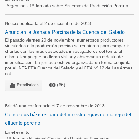
Argentina - 1º Jornada sobre Sistemas de Producción Porcina
Noticia publicada el 2 de diciembre de 2013
Anuncian la Jornada Porcina de la Cuenca del Salado
El pasado viernes 29 de noviembre, numerosos productores
vinculados a la producción porcina se reunieron para compartir
charlas con los más destacados investigadores del tema, al
mismo tiempo que pudieron visitar y observar un módulo de
intensificación. La jornada estuvo organziada en forma conjunta
por el INTA EEA Cuenca del Salado y el CEA Nº 12 de Las Armas,
est ...
remove_red_eye
equalizer
(66)
Estadísticas
Brindó una conferencia el 7 de noviembre de 2013
Conceptos básicos para definir estrategias de manejo del
efluente porcino
En el evento:
1º Jornada Nacional Gestion de Residuos Pecuarios