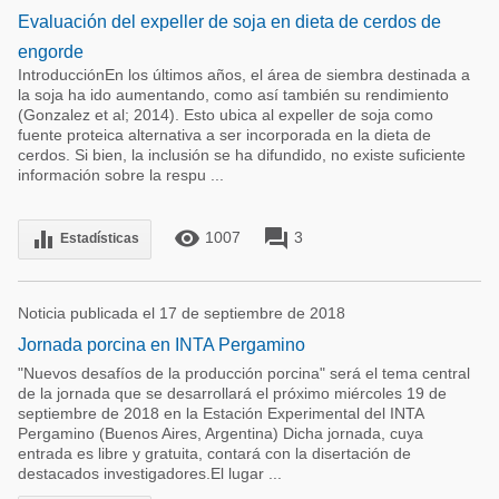
Evaluación del expeller de soja en dieta de cerdos de
engorde
IntroducciónEn los últimos años, el área de siembra destinada a
la soja ha ido aumentando, como así también su rendimiento
(Gonzalez et al; 2014). Esto ubica al expeller de soja como
fuente proteica alternativa a ser incorporada en la dieta de
cerdos. Si bien, la inclusión se ha difundido, no existe suficiente
información sobre la respu ...
remove_red_eye
forum
equalizer
1007
3
Estadísticas
Noticia publicada el 17 de septiembre de 2018
Jornada porcina en INTA Pergamino
"Nuevos desafíos de la producción porcina" será el tema central
de la jornada que se desarrollará el próximo miércoles 19 de
septiembre de 2018 en la Estación Experimental del INTA
Pergamino (Buenos Aires, Argentina) Dicha jornada, cuya
entrada es libre y gratuita, contará con la disertación de
destacados investigadores.El lugar ...