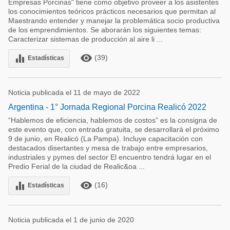
Empresas Porcinas" tiene como objetivo proveer a los asistentes
los conocimientos teóricos prácticos necesarios que permitan al
Maestrando entender y manejar la problemática socio productiva
de los emprendimientos. Se aborarán los siguientes temas:
Caracterizar sistemas de producción al aire li ...
remove_red_eye
equalizer
(39)
Estadísticas
Noticia publicada el 11 de mayo de 2022
Argentina - 1° Jornada Regional Porcina Realicó 2022
“Hablemos de eficiencia, hablemos de costos” es la consigna de
este evento que, con entrada gratuita, se desarrollará el próximo
9 de junio, en Realicó (La Pampa). Incluye capacitación con
destacados disertantes y mesa de trabajo entre empresarios,
industriales y pymes del sector El encuentro tendrá lugar en el
Predio Ferial de la ciudad de Realic&oa ...
remove_red_eye
equalizer
(16)
Estadísticas
Noticia publicada el 1 de junio de 2020