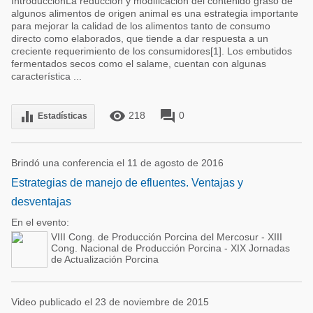
IntroducciónLa reducción y modificación del contenido graso de
algunos alimentos de origen animal es una estrategia importante
para mejorar la calidad de los alimentos tanto de consumo
directo como elaborados, que tiende a dar respuesta a un
creciente requerimiento de los consumidores[1]. Los embutidos
fermentados secos como el salame, cuentan con algunas
característica ...
remove_red_eye
forum
equalizer
218
0
Estadísticas
Brindó una conferencia el 11 de agosto de 2016
Estrategias de manejo de efluentes. Ventajas y
desventajas
En el evento:
VIII Cong. de Producción Porcina del Mercosur - XIII
Cong. Nacional de Producción Porcina - XIX Jornadas
de Actualización Porcina
Video publicado el 23 de noviembre de 2015