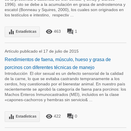
1996). sto se debe a la acumulación en grasa de androstenona y
escatol (Bonneau y Squires, 2000), los cuales son originados en
los testículos e intestino, respectiv ...
remove_red_eye
forum
equalizer
463
1
Estadísticas
Artículo publicado el 17 de julio de 2015
Rendimientos de faena, músculo, hueso y grasa de
porcinos con diferentes técnicas de manejo
Introducción El olor sexual es un defecto sensorial de la calidad
de la carne, lo que se evitaba castrando tempranamente a los
cerdos, hoy cuestionado por el bienestar animal. En nuestro país
recientemente se aprobó la categoría de faena para porcinos: los
Machos Enteros Inmunocastrados (MEI), incluidos en la clase
«capones-cachorros y hembras sin servicio& ...
remove_red_eye
forum
equalizer
422
0
Estadísticas