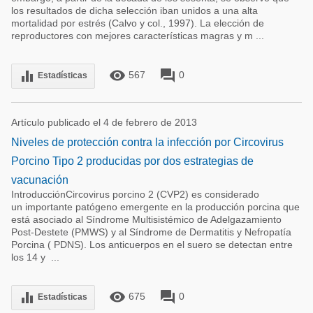
los resultados de dicha selección iban unidos a una alta
mortalidad por estrés (Calvo y col., 1997). La elección de
reproductores con mejores características magras y m ...
remove_red_eye
forum
equalizer
567
0
Estadísticas
Artículo publicado el 4 de febrero de 2013
Niveles de protección contra la infección por Circovirus
Porcino Tipo 2 producidas por dos estrategias de
vacunación
IntroducciónCircovirus porcino 2 (CVP2) es considerado
un importante patógeno emergente en la producción porcina que
está asociado al Síndrome Multisistémico de Adelgazamiento
Post-Destete (PMWS) y al Síndrome de Dermatitis y Nefropatía
Porcina ( PDNS). Los anticuerpos en el suero se detectan entre
los 14 y ...
remove_red_eye
forum
equalizer
675
0
Estadísticas