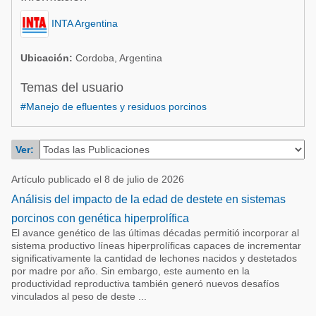
Acuacultura
Comunidades en portugués
INTA Argentina
Micotoxinas
Micotoxinas
Avicultura
Ubicación:
Cordoba, Argentina
Avicultura
Porcicultura
Temas del usuario
Porcicultura
#Manejo de efluentes y residuos porcinos
Lechería
Ganadería
Balanceados - Piensos
Lechería
Ver:
Artículo publicado el 8 de julio de 2026
Análisis del impacto de la edad de destete en sistemas
porcinos con genética hiperprolífica
El avance genético de las últimas décadas permitió incorporar al
sistema productivo líneas hiperprolíficas capaces de incrementar
significativamente la cantidad de lechones nacidos y destetados
por madre por año. Sin embargo, este aumento en la
productividad reproductiva también generó nuevos desafíos
vinculados al peso de deste ...