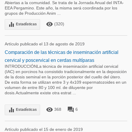
Abiertas a la comunidad. Se trata de la Jornada Anual del INTA-
EEA Pergamino. Este año, la misma será coordinada por los
grupos de Producción Anim ...
remove_red_eye
equalizer
(320)
Estadísticas
Artículo publicado el 13 de agosto de 2019
Comparación de las técnicas de inseminación artificial
cervical y poscervical en cerdas multíparas
INTRODUCCIÓNLa técnica de inseminación artificial cervical
(IAC) en porcinos ha consistido tradicionalmente en la deposición
de la dosis seminal en la porción posterior del cuello del útero.
De esta forma se utilizan entre 3 y 4x109 espermatozoides en un
volumen de entre 80 y 100 ml. de diluyente por
dosis.Actualmente existe otra estrat ...
remove_red_eye
forum
equalizer
368
6
Estadísticas
Artículo publicado el 15 de enero de 2019