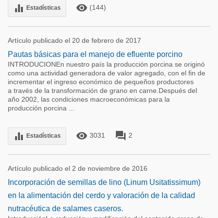
remove_red_eye
equalizer
(144)
Estadísticas
Artículo publicado el 20 de febrero de 2017
Pautas básicas para el manejo de efluente porcino
INTRODUCIONEn nuestro país la producción porcina se originó
como una actividad generadora de valor agregado, con el fin de
incrementar el ingreso económico de pequeños productores
a través de la transformación de grano en carne.Después del
año 2002, las condiciones macroeconómicas para la
producción porcina ...
remove_red_eye
forum
equalizer
3031
2
Estadísticas
Artículo publicado el 2 de noviembre de 2016
Incorporación de semillas de lino (Linum Usitatissimum)
en la alimentación del cerdo y valoración de la calidad
nutracéutica de salames caseros.