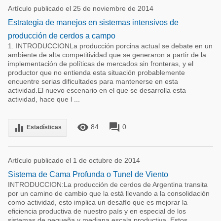
Artículo publicado el 25 de noviembre de 2014
Estrategia de manejos en sistemas intensivos de
producción de cerdos a campo
1. INTRODUCCIONLa producción porcina actual se debate en un
ambiente de alta competitividad que se generaron a partir de la
implementación de políticas de mercados sin fronteras, y el
productor que no entienda esta situación probablemente
encuentre serias dificultades para mantenerse en esta
actividad.El nuevo escenario en el que se desarrolla esta
actividad, hace que l ...
remove_red_eye
forum
equalizer
84
0
Estadísticas
Artículo publicado el 1 de octubre de 2014
Sistema de Cama Profunda o Tunel de Viento
INTRODUCCION:La producción de cerdos de Argentina transita
por un camino de cambio que la está llevando a la consolidación
como actividad, esto implica un desafío que es mejorar la
eficiencia productiva de nuestro país y en especial de los
sistemas de pequeña y mediana escala productiva. Estos