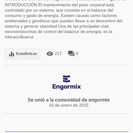
INTRODUCCIÓN El mantenimiento del peso corporal está
controlado por un sistema, que consiste en el balance del
consumo y gasto de energía. Existen causas como factores
ambientales y genéticos que pueden llevar a un descontrol del
sistema y generar obesidad.Una de las principales vías
neuroendocrinas de control del balance de energía, es la
interacci&oacut ...
remove_red_eye
forum
equalizer
217
0
Estadísticas
Se unió a la comunidad de engormix
16 de enero de 2015