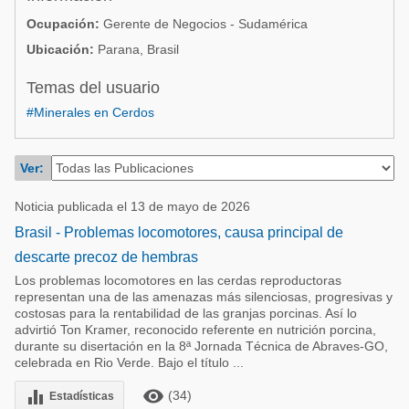
Acuacultura
Comunidades en portugués
Ocupación:
Gerente de Negocios - Sudamérica
Micotoxinas
Ubicación:
Parana, Brasil
Micotoxinas
Avicultura
Temas del usuario
Avicultura
Porcicultura
#Minerales en Cerdos
Porcicultura
Lechería
Ganadería
Ver:
Balanceados - Piensos
Lechería
Noticia publicada el 13 de mayo de 2026
Brasil - Problemas locomotores, causa principal de
descarte precoz de hembras
Los problemas locomotores en las cerdas reproductoras
representan una de las amenazas más silenciosas, progresivas y
costosas para la rentabilidad de las granjas porcinas. Así lo
advirtió Ton Kramer, reconocido referente en nutrición porcina,
durante su disertación en la 8ª Jornada Técnica de Abraves-GO,
celebrada en Rio Verde. Bajo el título ...
remove_red_eye
equalizer
(34)
Estadísticas