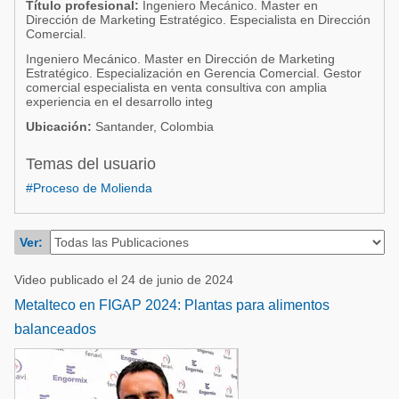
Título profesional:
Ingeniero Mecánico. Master en
Acuacultura
Comunidades en portugués
Dirección de Marketing Estratégico. Especialista en Dirección
Comercial.
Micotoxinas
Micotoxinas
Ingeniero Mecánico. Master en Dirección de Marketing
Avicultura
Estratégico. Especialización en Gerencia Comercial. Gestor
comercial especialista en venta consultiva con amplia
Avicultura
experiencia en el desarrollo integ
Porcicultura
Porcicultura
Ubicación:
Santander, Colombia
Lechería
Ganadería
Temas del usuario
Balanceados - Piensos
Lechería
#Proceso de Molienda
Ver:
Video publicado el 24 de junio de 2024
Metalteco en FIGAP 2024: Plantas para alimentos
balanceados