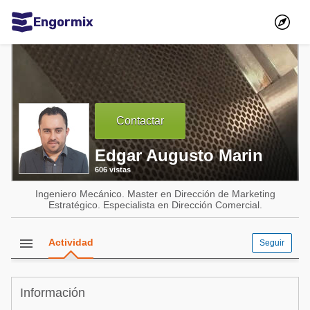
Engormix
Comunidades en español
Agricultura
Balanceados - Piensos
Contactar
Avicultura
Edgar Augusto Marin
Ganadería
606 vistas
Lechería
Ingeniero Mecánico. Master en Dirección de Marketing
Micotoxinas
Estratégico. Especialista en Dirección Comercial.
Porcicultura
menu
Actividad
Seguir
Mascotas
Comunidades en inglés
Información