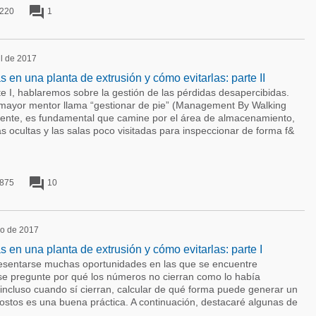
forum
220
1
il de 2017
 en una planta de extrusión y cómo evitarlas: parte II
 I, hablaremos sobre la gestión de las pérdidas desapercibidas.
 mayor mentor llama “gestionar de pie” (Management By Walking
te, es fundamental que camine por el área de almacenamiento,
s ocultas y las salas poco visitadas para inspeccionar de forma f&
forum
875
10
zo de 2017
 en una planta de extrusión y cómo evitarlas: parte I
sentarse muchas oportunidades en las que se encuentre
 se pregunte por qué los números no cierran como lo había
incluso cuando sí cierran, calcular de qué forma puede generar un
costos es una buena práctica. A continuación, destacaré algunas de