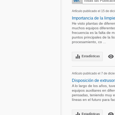
Ver:
Acuacultura
Comunidades en portugués
Artículo publicado el 15 de di
Micotoxinas
Importancia de la limpi
Micotoxinas
He visto plantas de difer
Avicultura
muchos equipos diferentes
Avicultura
frecuencia es la falta de 
Porcicultura
puntos principales de la li
Porcicultura
procesamiento, co ...
Lechería
Ganadería
Balanceados - Piensos
equalizer
remove_red_eye
Estadísticas
Lechería
Artículo publicado el 7 de dic
Disposición de extrusor
A lo largo de los años, tu
equipos auxiliares en dife
pensadas, teniendo muy en
líneas en el futuro para fac
equalizer
remove_red_eye
Estadísticas