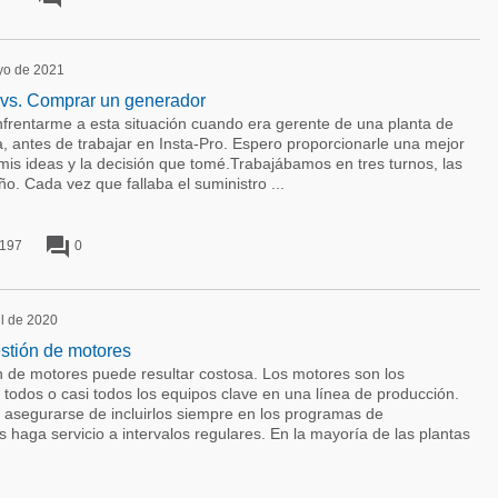
ayo de 2021
 vs. Comprar un generador
rentarme a esta situación cuando era gerente de una planta de
a, antes de trabajar en Insta-Pro. Espero proporcionarle una mejor
mis ideas y la decisión que tomé.Trabajábamos en tres turnos, las
ño. Cada vez que fallaba el suministro ...
forum
197
0
il de 2020
estión de motores
ón de motores puede resultar costosa. Los motores son los
todos o casi todos los equipos clave en una línea de producción.
e asegurarse de incluirlos siempre en los programas de
 haga servicio a intervalos regulares. En la mayoría de las plantas