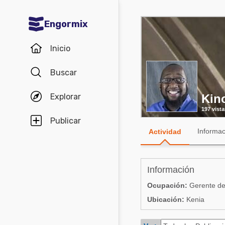
Engormix
Comunidades en español
Inicio
Agricultura
Buscar
Balanceados - Piensos
Explorar
Kin
Avicultura
197 vista
Ganadería
Publicar
Informac
Actividad
Lechería
Micotoxinas
Información
Porcicultura
Ocupación:
Gerente de 
Mascotas
Ubicación:
Kenia
Comunidades en inglés