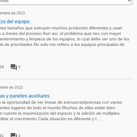
ciembre de 2022
eza del equipo
entes tamaños que extruyen muchos productos diferentes y usan
 a través del proceso.Aun así, el problema que veo con mayor
mantenimiento y limpieza de los equipos, lo cual debe ser uno de los
sta de prioridades.No solo me refiero a los equipos principales de
forum
28
0
iembre de 2022
as y paneles auxiliares
ve la oportunidad de ver líneas de extrusoras/prensas con varios
rentes lugares de todo el mundo.Muchas de ellas están bien
 cuenta la maximización del espacio y la adición de múltiples
ilitar el crecimiento.Cada situación es diferente y t ...
forum
91
0