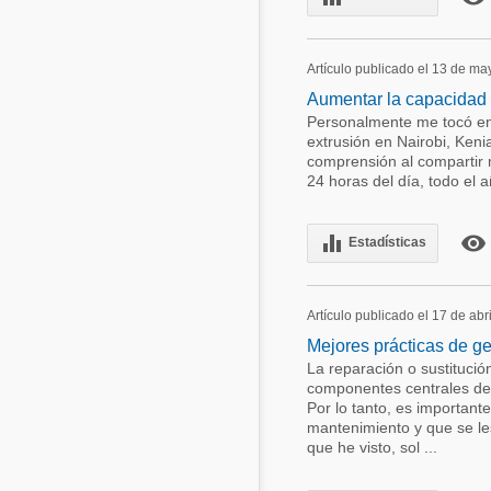
Artículo publicado el 13 de m
Aumentar la capacidad
Personalmente me tocó enf
extrusión en Nairobi, Keni
comprensión al compartir 
24 horas del día, todo el a
equalizer
remove_red_eye
Estadísticas
Artículo publicado el 17 de abr
Mejores prácticas de g
La reparación o sustituci
componentes centrales de 
Por lo tanto, es important
mantenimiento y que se les
que he visto, sol ...