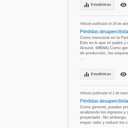
equalizer
remove_red_eye
Estadísticas
Artículo publicado el 28 de abr
Pérdidas desapercibidas
Como mencioné en la Parte
Esto es lo que mi padre y
Around, MBWA).Como geren
de producción, las esquina
...
equalizer
remove_red_eye
Estadísticas
Artículo publicado el 2 de mar
Pérdidas desapercibidas
Como gerente, pueden pre
analizando los ingresos y
proyectado. Sin embargo, 
mayor valor y reducir los 
...