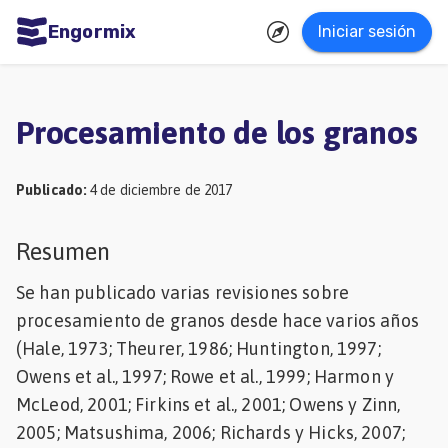
Engormix
Iniciar sesión
dades
ñol
Procesamiento de los granos
Agricultura
Balanceados
Publicado
:
4 de diciembre de 2017
-
Resumen
Piensos
Se han publicado varias revisiones sobre
Avicultura
procesamiento de granos desde hace varios años
Ganadería
(Hale, 1973; Theurer, 1986; Huntington, 1997;
Lechería
Owens et al., 1997; Rowe et al., 1999; Harmon y
Micotoxinas
McLeod, 2001; Firkins et al., 2001; Owens y Zinn,
2005; Matsushima, 2006; Richards y Hicks, 2007;
Porcicultura