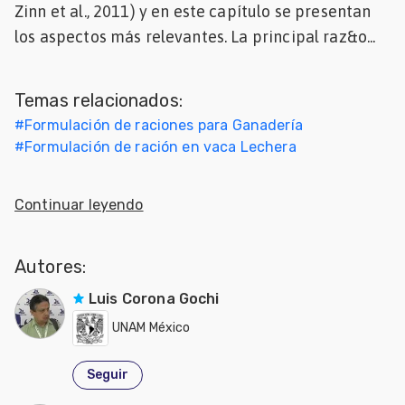
Zinn et al., 2011) y en este capítulo se presentan
Mascotas
los aspectos más relevantes. La principal raz&o...
dades
s
Temas relacionados:
#
Formulación de raciones para Ganadería
dades
#
Formulación de ración en vaca Lechera
gués
Continuar leyendo
Autores:
Luis Corona Gochi
UNAM México
Seguir