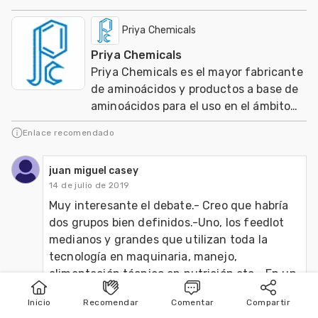
Priya Chemicals
Priya Chemicals
Priya Chemicals es el mayor fabricante
de aminoácidos y productos a base de
aminoácidos para el uso en el ámbito
de nutracéuticos, Agricultura y
Enlace recomendado
Veterinaria
juan miguel casey
14 de julio de 2019
Muy interesante el debate.- Creo que habría 
dos grupos bien definidos.-Uno, los feedlot 
medianos y grandes que utilizan toda la 
tecnología en maquinaria, manejo, 
alimentación,técnico en nutrición etc.- En un 
segundo grupo los feedlot "caseros" que se 
Inicio
Recomendar
Comentar
Compartir
Inicio
Publicar
Buscar
usa como recría , engorde etc cada productor 