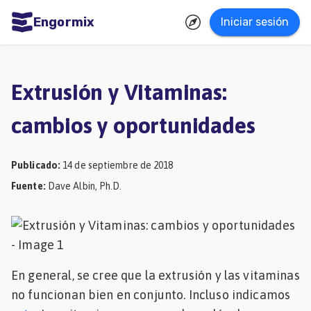
Engormix
Iniciar sesión
dades
ñol
Extrusión y Vitaminas:
Agricultura
cambios y oportunidades
Balanceados
-
Publicado
:
14 de septiembre de 2018
Piensos
Fuente
:
Dave Albin, Ph.D.
Avicultura
Ganadería
Lechería
En general, se cree que la extrusión y las vitaminas
Micotoxinas
no funcionan bien en conjunto. Incluso indicamos
Porcicultura