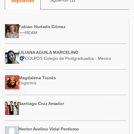
Siguiendo (1)
Seguidores
Acuacultura
Comunidades en portugués
Micotoxinas
Micotoxinas
Avicultura
Fabian Hurtado Gómez
Avicultura
REAM
Porcicultura
Porcicultura
Lechería
Ganadería
LILIANA AGUILA MARCELINO
Balanceados - Piensos
COLPOS Colegio de Postgraduados - Mexico
Lechería
Magdalena Tisnés
Engormix
Santiago Cruz Amador
Hector Avelino Vidal Perdomo