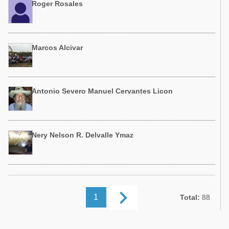
Roger Rosales
Marcos Alcivar
Antonio Severo Manuel Cervantes Licon
Nery Nelson R. Delvalle Ymaz
keyboard_arrow_right
1
Total:
88