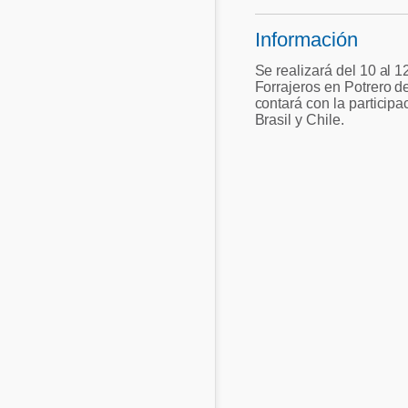
Acuacultura
Comunidades en portugués
Información
Micotoxinas
Se realizará del 10 al 
Micotoxinas
Forrajeros en Potrero d
Avicultura
contará con la participa
Avicultura
Brasil y Chile.
Porcicultura
Porcicultura
Lechería
Ganadería
Balanceados - Piensos
Lechería