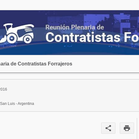
ria de Contratistas Forrajeros
2016
 San Luis - Argentina
share
print