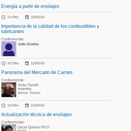
Energía a partir de ensilajes


14:30hs
11/8/2016
Importancia de la calidad de los combustibles y
lubricantes
Conferencista:
Julio Sronka


18:15hs
11/8/2016
Panorama del Mercado de Carnes
Conferencista:
Victor Tonelli
Argentina
Asesor Técnico


18:00hs
11/8/2016
Actualización técnica de ensilajes
Conferencista:
Oscar Queiroz Ph.D
Brasil