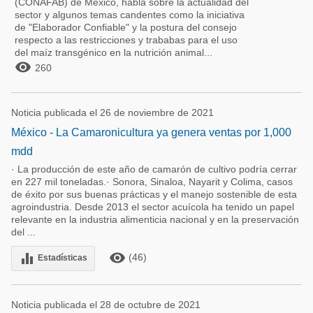
(CONAFAB) de México, habla sobre la actualidad del
sector y algunos temas candentes como la iniciativa
de "Elaborador Confiable" y la postura del consejo
respecto a las restricciones y trababas para el uso
del maíz transgénico en la nutrición animal...

260
Noticia publicada el 26 de noviembre de 2021
México - La Camaronicultura ya genera ventas por 1,000
mdd
· La producción de este año de camarón de cultivo podría cerrar
en 227 mil toneladas.· Sonora, Sinaloa, Nayarit y Colima, casos
de éxito por sus buenas prácticas y el manejo sostenible de esta
agroindustria. Desde 2013 el sector acuícola ha tenido un papel
relevante en la industria alimenticia nacional y en la preservación
del ...
remove_red_eye
equalizer
(46)
Estadísticas
Noticia publicada el 28 de octubre de 2021