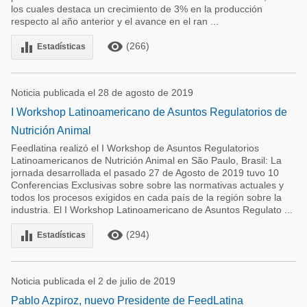
los cuales destaca un crecimiento de 3% en la producción
respecto al año anterior y el avance en el ran ...
remove_red_eye
equalizer
(266)
Estadísticas
Noticia publicada el 28 de agosto de 2019
I Workshop Latinoamericano de Asuntos Regulatorios de
Nutrición Animal
Feedlatina realizó el I Workshop de Asuntos Regulatorios
Latinoamericanos de Nutrición Animal en São Paulo, Brasil: La
jornada desarrollada el pasado 27 de Agosto de 2019 tuvo 10
Conferencias Exclusivas sobre sobre las normativas actuales y
todos los procesos exigidos en cada país de la región sobre la
industria. El I Workshop Latinoamericano de Asuntos Regulato ...
remove_red_eye
equalizer
(294)
Estadísticas
Noticia publicada el 2 de julio de 2019
Pablo Azpiroz, nuevo Presidente de FeedLatina