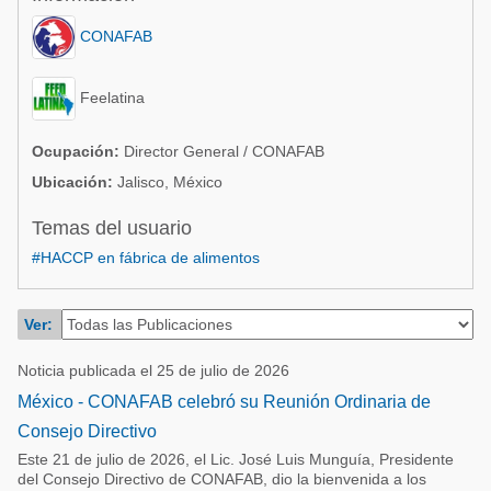
Acuacultura
Comunidades en portugués
CONAFAB
Micotoxinas
Micotoxinas
Avicultura
Feelatina
Avicultura
Porcicultura
Porcicultura
Ocupación:
Director General / CONAFAB
Lechería
Ubicación:
Jalisco, México
Ganadería
Balanceados - Piensos
Temas del usuario
Lechería
#HACCP en fábrica de alimentos
Ver:
Noticia publicada el 25 de julio de 2026
México - CONAFAB celebró su Reunión Ordinaria de
Consejo Directivo
Este 21 de julio de 2026, el Lic. José Luis Munguía, Presidente
del Consejo Directivo de CONAFAB, dio la bienvenida a los