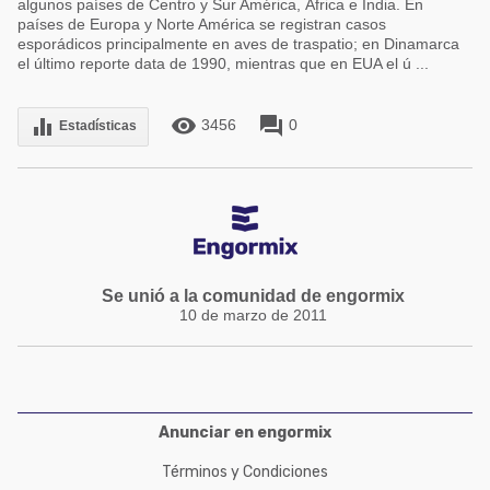
algunos países de Centro y Sur América, África e India. En
países de Europa y Norte América se registran casos
esporádicos principalmente en aves de traspatio; en Dinamarca
el último reporte data de 1990, mientras que en EUA el ú ...
remove_red_eye
forum
equalizer
3456
0
Estadísticas
Se unió a la comunidad de engormix
10 de marzo de 2011
Anunciar en engormix
Términos y Condiciones