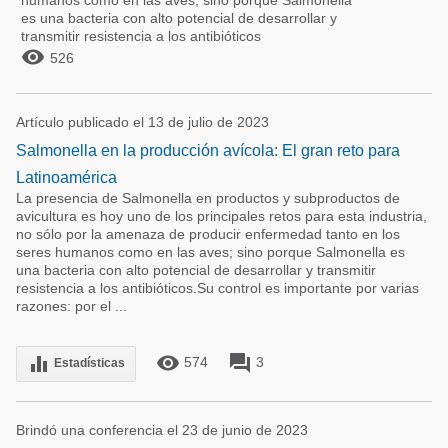
humanos como en las aves; sino porque Salmonella
es una bacteria con alto potencial de desarrollar y
transmitir resistencia a los antibióticos

526
Artículo publicado el 13 de julio de 2023
Salmonella en la producción avícola: El gran reto para
Latinoamérica
La presencia de Salmonella en productos y subproductos de
avicultura es hoy uno de los principales retos para esta industria,
no sólo por la amenaza de producir enfermedad tanto en los
seres humanos como en las aves; sino porque Salmonella es
una bacteria con alto potencial de desarrollar y transmitir
resistencia a los antibióticos.Su control es importante por varias
razones: por el ...
remove_red_eye
forum
equalizer
574
3
Estadísticas
Brindó una conferencia el 23 de junio de 2023