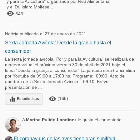
y para la Avicultura" organizada por Red Alimentaria
y el Dr. Isidro Molfese...

543
Noticia publicada el 27 de enero de 2021
Sexta Jornada Avícola: Desde la granja hasta el
consumidor
La sexta jornada avícola "Por y para la Avicultura" se realizará de
manera virtual el próximo viernes 30 de abril de 2021 bajo el
lema "Desde la granja al consumidor".La jornada sera transmitida
por Youtube de 09:00 a 17:00 hs. Programa: 09:00 Acto de
apertura de la Sexta Jornada Avícola 09:10 Breve
presentación de ...
remove_red_eye
equalizer
(165)
Estadísticas
A
Martha Pulido Landinez
le gusta el comentario:
El coronavirus de las aves tiene gran similitud