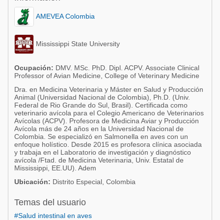
Acuacultura
Comunidades en portugués
AMEVEA Colombia
Micotoxinas
Micotoxinas
Avicultura
Mississippi State University
Avicultura
Porcicultura
Porcicultura
Ocupación:
DMV. MSc. PhD. Dipl. ACPV. Associate Clinical
Lechería
Professor of Avian Medicine, College of Veterinary Medicine
Ganadería
Dra. en Medicina Veterinaria y Máster en Salud y Producción
Balanceados - Piensos
Animal (Universidad Nacional de Colombia), Ph.D. (Univ.
Lechería
Federal de Rio Grande do Sul, Brasil). Certificada como
veterinario avícola para el Colegio Americano de Veterinarios
Avícolas (ACPV). Profesora de Medicina Aviar y Producción
Avícola más de 24 años en la Universidad Nacional de
Colombia. Se especializó en Salmonella en aves con un
enfoque holístico. Desde 2015 es profesora clínica asociada
y trabaja en el Laboratorio de investigación y diagnóstico
avícola /Ftad. de Medicina Veterinaria, Univ. Estatal de
Mississippi, EE.UU). Adem
Ubicación:
Distrito Especial, Colombia
Temas del usuario
#Salud intestinal en aves