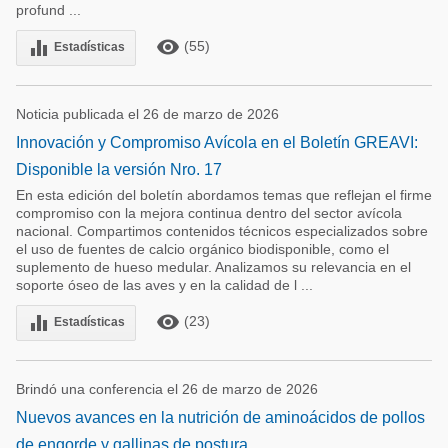
profund ...
remove_red_eye
equalizer
(55)
Estadísticas
Noticia publicada el 26 de marzo de 2026
Innovación y Compromiso Avícola en el Boletín GREAVI:
Disponible la versión Nro. 17
En esta edición del boletín abordamos temas que reflejan el firme
compromiso con la mejora continua dentro del sector avícola
nacional. Compartimos contenidos técnicos especializados sobre
el uso de fuentes de calcio orgánico biodisponible, como el
suplemento de hueso medular. Analizamos su relevancia en el
soporte óseo de las aves y en la calidad de l ...
remove_red_eye
equalizer
(23)
Estadísticas
Brindó una conferencia el 26 de marzo de 2026
Nuevos avances en la nutrición de aminoácidos de pollos
de engorde y gallinas de postura