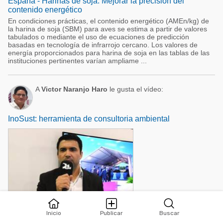
España - Harinas de soja: Mejorar la precisión del
contenido energético
En condiciones prácticas, el contenido energético (AMEn/kg) de
la harina de soja (SBM) para aves se estima a partir de valores
tabulados o mediante el uso de ecuaciones de predicción
basadas en tecnología de infrarrojo cercano. Los valores de
energía proporcionados para harina de soja en las tablas de las
instituciones pertinentes varían ampliame ...
A
Victor Naranjo Haro
le gusta el vídeo:
InoSust: herramienta de consultoria ambiental
Nei Arruda responsable de sustentabilidad en
Inicio
Publicar
Buscar
nutrición y salud animal en Evonik, participa de una