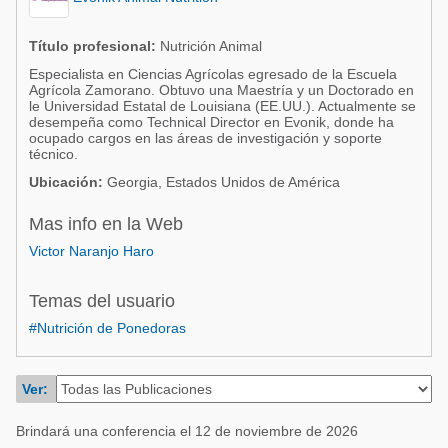
Acuacultura
Comunidades en portugués
Micotoxinas
Título profesional:
Nutrición Animal
Micotoxinas
Especialista en Ciencias Agrí­colas egresado de la Escuela
Avicultura
Agrí­cola Zamorano. Obtuvo una Maestrí­a y un Doctorado en
Avicultura
le Universidad Estatal de Louisiana (EE.UU.). Actualmente se
Porcicultura
desempeña como Technical Director en Evonik, donde ha
Porcicultura
ocupado cargos en las áreas de investigación y soporte
Lechería
técnico.
Ganadería
Ubicación:
Georgia, Estados Unidos de América
Balanceados - Piensos
Lechería
Mas info en la Web
Victor Naranjo Haro
Temas del usuario
#Nutrición de Ponedoras
Ver:
Brindará una conferencia el 12 de noviembre de 2026