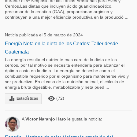
durante el 5º Simposio de las Tablas Brasileñas para Aves y
Cerdos.Las dietas que incluyen ácido guanidinoacético,
precursor de la creatina (GAA), proporcionan arginina y
contribuyen a una mejor eficiencia productiva en la producció ...
Noticia publicada el 5 de marzo de 2024
Energía Neta en la dieta de los Cerdos: Taller desde
Guatemala
La energía resulta el nutriente mas caro de la dieta de los
cerdos, por tal motivo se necesita entenderla para alcanzar el
óptimo costo en la dieta. La energía se describe como el
combustible requerido por el organismo para mantenerse vivo y
ser productivo. En el caso de la nutrición animal, el cálculo de
energía bruta digestible, metabolizable y neta pued ...
remove_red_eye
equalizer
(72)
Estadísticas
A
Victor Naranjo Haro
le gusta la noticia: