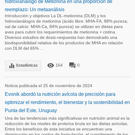
hidroxianálogo de Metionina en una proporción de
reemplazo: Un metaanálisis
Introducción y objetivos La DL-metionina (DLM) y los
hidroxianálogos de metionina (ácido libre: MHA-FA, 88% pureza,
sal de calcio: MHA-Ca, 84% pureza) se utilizan en dietas para
aves para cubrir los requerimientos de metionina + cistina.
Diversos estudios de dosis-respuesta han demostrado una
biodisponibilidad relativa de los productos de MHA en relación
con DLM del 65% ...
remove_red_eye
forum
equalizer
164
0
Estadísticas
Noticia publicada el 25 de noviembre de 2024
Evonik abordó la nutrición avícola de precisión para
optimizar el rendimiento, el bienestar y la sostenibilidad en
Punta del Este, Uruguay
Una de las tendencias más significativas en nutrición animal es la
reducción de los niveles de proteína bruta en las dietas avícolas.
Entre los beneficios de esta iniciativa se encuentran una
disminución en los costos de formulación, el cumplimiento de los