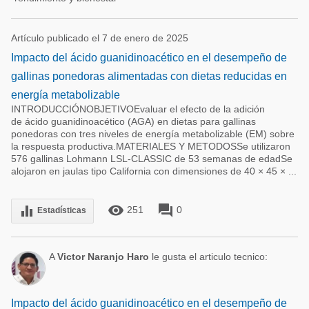
Artículo publicado el 7 de enero de 2025
Impacto del ácido guanidinoacético en el desempeño de
gallinas ponedoras alimentadas con dietas reducidas en
energía metabolizable
INTRODUCCIÓNOBJETIVOEvaluar el efecto de la adición
de ácido guanidinoacético (AGA) en dietas para gallinas
ponedoras con tres niveles de energía metabolizable (EM) sobre
la respuesta productiva.MATERIALES Y METODOSSe utilizaron
576 gallinas Lohmann LSL-CLASSIC de 53 semanas de edadSe
alojaron en jaulas tipo California con dimensiones de 40 × 45 × ...
remove_red_eye
forum
equalizer
251
0
Estadísticas
A
Victor Naranjo Haro
le gusta el articulo tecnico:
Impacto del ácido guanidinoacético en el desempeño de