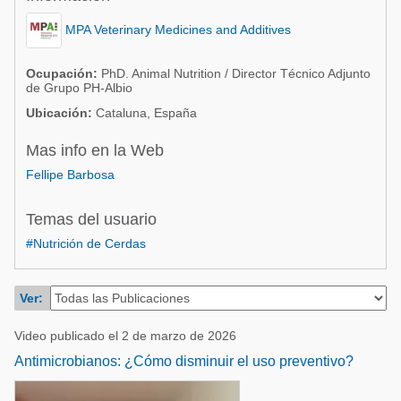
Acuacultura
Comunidades en portugués
MPA Veterinary Medicines and Additives
Micotoxinas
Micotoxinas
Avicultura
Ocupación:
PhD. Animal Nutrition / Director Técnico Adjunto
de Grupo PH-Albio
Avicultura
Porcicultura
Ubicación:
Cataluna, España
Porcicultura
Lechería
Mas info en la Web
Ganadería
Balanceados - Piensos
Fellipe Barbosa
Lechería
Temas del usuario
#Nutrición de Cerdas
Ver:
Video publicado el 2 de marzo de 2026
Antimicrobianos: ¿Cómo disminuir el uso preventivo?