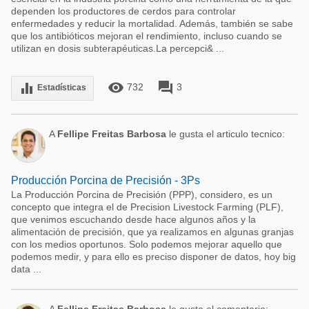
dependen los productores de cerdos para controlar
enfermedades y reducir la mortalidad. Además, también se sabe
que los antibióticos mejoran el rendimiento, incluso cuando se
utilizan en dosis subterapéuticas.La percepci& ...
remove_red_eye
forum
equalizer
732
3
Estadísticas
A
Fellipe Freitas Barbosa
le gusta el articulo tecnico:
Producción Porcina de Precisión - 3Ps
La Producción Porcina de Precisión (PPP), considero, es un
concepto que integra el de Precision Livestock Farming (PLF),
que venimos escuchando desde hace algunos años y la
alimentación de precisión, que ya realizamos en algunas granjas
con los medios oportunos. Solo podemos mejorar aquello que
podemos medir, y para ello es preciso disponer de datos, hoy big
data ...