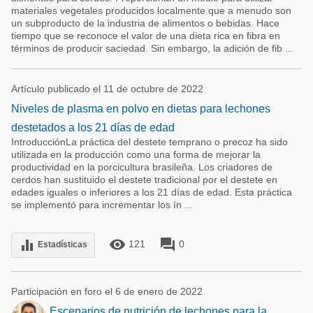
materiales vegetales producidos localmente que a menudo son
un subproducto de la industria de alimentos o bebidas. Hace
tiempo que se reconoce el valor de una dieta rica en fibra en
términos de producir saciedad. Sin embargo, la adición de fib ...
Artículo publicado el 11 de octubre de 2022
Niveles de plasma en polvo en dietas para lechones
destetados a los 21 días de edad
IntroducciónLa práctica del destete temprano o precoz ha sido
utilizada en la producción como una forma de mejorar la
productividad en la porcicultura brasileña. Los criadores de
cerdos han sustituido el destete tradicional por el destete en
edades iguales o inferiores a los 21 días de edad. Esta práctica
se implementó para incrementar los ín ...
remove_red_eye
forum
equalizer
121
0
Estadísticas
Participación en foro el 6 de enero de 2022
Escenarios de nutrición de lechones para la