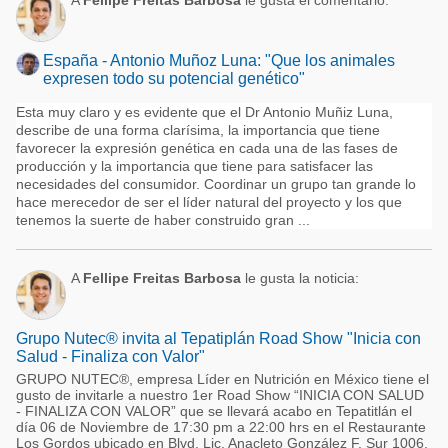
A
Fellipe Freitas Barbosa
le gusta el comentario:
España - Antonio Muñoz Luna: "Que los animales
expresen todo su potencial genético"
Esta muy claro y es evidente que el Dr Antonio Muñiz Luna,
describe de una forma clarísima, la importancia que tiene
favorecer la expresión genética en cada una de las fases de
producción y la importancia que tiene para satisfacer las
necesidades del consumidor. Coordinar un grupo tan grande lo
hace merecedor de ser el líder natural del proyecto y los que
tenemos la suerte de haber construido gran ...
A
Fellipe Freitas Barbosa
le gusta la noticia:
Grupo Nutec® invita al Tepatiplán Road Show "Inicia con
Salud - Finaliza con Valor"
GRUPO NUTEC®, empresa Líder en Nutrición en México tiene el
gusto de invitarle a nuestro 1er Road Show “INICIA CON SALUD
- FINALIZA CON VALOR” que se llevará acabo en Tepatitlán el
día 06 de Noviembre de 17:30 pm a 22:00 hrs en el Restaurante
Los Gordos ubicado en Blvd. Lic. Anacleto González F. Sur 1006,