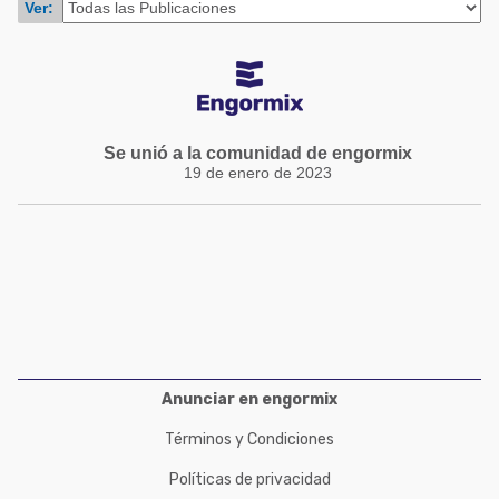
Ver:
Acuacultura
Comunidades en portugués
Micotoxinas
Micotoxinas
Avicultura
Avicultura
Porcicultura
Porcicultura
Se unió a la comunidad de engormix
Lechería
19 de enero de 2023
Ganadería
Balanceados - Piensos
Lechería
Anunciar en engormix
Términos y Condiciones
Políticas de privacidad