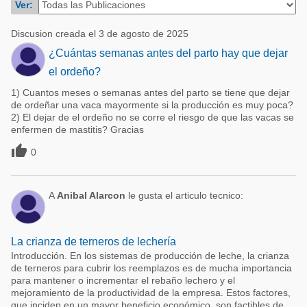
Ver:
Acuacultura
Comunidades en portugués
Micotoxinas
Discusion creada el 3 de agosto de 2025
Micotoxinas
¿Cuántas semanas antes del parto hay que dejar
Avicultura
Avicultura
el ordeño?
Porcicultura
1) Cuantos meses o semanas antes del parto se tiene que dejar
Porcicultura
Lechería
de ordeñar una vaca mayormente si la producción es muy poca?
2) El dejar de el ordeño no se corre el riesgo de que las vacas se
Ganadería
Balanceados - Piensos
enfermen de mastitis? Gracias
Lechería

0
A
Anibal Alarcon
le gusta el articulo tecnico:
La crianza de terneros de lechería
Introducción. En los sistemas de producción de leche, la crianza
de terneros para cubrir los reemplazos es de mucha importancia
para mantener o incrementar el rebaño lechero y el
mejoramiento de la productividad de la empresa. Estos factores,
que inciden en un mayor beneficio económico, son factibles de