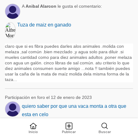
A
Anibal Alarcon
le gusta el comentario:
Tuza de maiz en ganado
claro que si es fibra puedes darles alos animales .molida con
melaza ,sal común .bien mezclado ,y agua solo para diluir .si
mueles cantidad como para diez animales adultos ,poner melaza
con agua un galón. cinco libras de sal común. atu criterio lo que
diez animales consumen suerte amigo ...nota !! también puedes
usar la caña de la mata de maíz molida dela misma forma de la
taza...
Participación en foro el 12 de enero de 2023
quiero saber por que una vaca monta a otra que
esta en celo
Arnoldo Hernandez Segun otros comentarios de otros foristas
muchas vacas aunque ya esten cargadas algunas veces entran
Inicio
Publicar
Buscar
en celo. Esto ocurre con una Jersey algunos dicen que esta raza