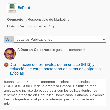
Acuacultura
Comunidades en portugués
BeFeed
Micotoxinas
Micotoxinas
Ocupación:
Responsable de Marketing
Avicultura
Avicultura
Ubicación:
Buenos Aires, Argentina
Porcicultura
Porcicultura
Lechería
Ver:
Ganadería
Balanceados - Piensos
A
Damian Colaprette
le gusta el comentario:
Lechería
Disminución de los niveles de amoníaco (NH3) y
reducción de carga bacteriana en cama de galpones
avícolas
buenas tardesNosotros tenemos excelentes resultados con
CONTROL DOBLE A de la empresa Befeed. Es mucho mas
amigable e incluso de puede usar con los pollitos dentro. Lo
tenemos presente en Republica Dominicana, Panama, Colombia,
Peru y Argentina si alguna le interesa que me contacte en
privado