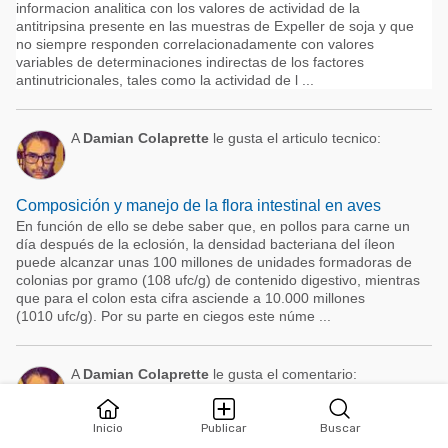
informacion analitica con los valores de actividad de la
antitripsina presente en las muestras de Expeller de soja y que
no siempre responden correlacionadamente con valores
variables de determinaciones indirectas de los factores
antinutricionales, tales como la actividad de l ...
A
Damian Colaprette
le gusta el articulo tecnico:
Composición y manejo de la flora intestinal en aves
En función de ello se debe saber que, en pollos para carne un
día después de la eclosión, la densidad bacteriana del íleon
puede alcanzar unas 100 millones de unidades formadoras de
colonias por gramo (108 ufc/g) de contenido digestivo, mientras
que para el colon esta cifra asciende a 10.000 millones
(1010 ufc/g). Por su parte en ciegos este núme ...
A
Damian Colaprette
le gusta el comentario:
Inicio
Publicar
Buscar
Esifar y el servicio de análisis de materias primas