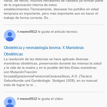
haras, de hecho, muchos herradores de caballos ya forman parte
de la organización interna de estos
establecimientos.Técnicamente, desvasar los potrillos en edad
temprana es importante, pero más importante aun es hacer el
trabajo de forma correcta. Es ...
A
mamc0512
le gusta el articulo tecnico:
Obstetricia y neonatología bovina: X Maniobras
Obstétricas
La resolución de las distocias se hace aplicado diversas
maniobras obstétricas, preservando durante las mismas la salud
y la vida de la madre y en lo posible del feto.Estas maniobras
son:MutaciónTracción
forzadaEpisiotomíaFetotomíaCesáreaStoss, A.O. (Tierärzt.
Geburtkunde und Gynäkologie. Stuttgart 1928), en su manual
trata de lograr la re ...
A
mamc0512
le gusta el vídeo: