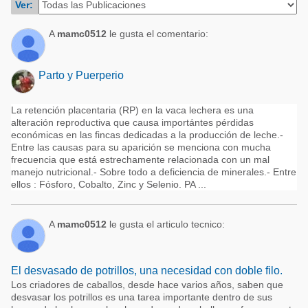
Ver:
Acuacultura
Comunidades en portugués
Micotoxinas
A
mamc0512
le gusta el comentario:
Micotoxinas
Avicultura
Avicultura
Parto y Puerperio
Porcicultura
Porcicultura
Lechería
La retención placentaria (RP) en la vaca lechera es una
Ganadería
alteración reproductiva que causa importántes pérdidas
Balanceados - Piensos
económicas en las fincas dedicadas a la producción de leche.-
Lechería
Entre las causas para su aparición se menciona con mucha
frecuencia que está estrechamente relacionada con un mal
manejo nutricional.- Sobre todo a deficiencia de minerales.- Entre
ellos : Fósforo, Cobalto, Zinc y Selenio. PA ...
A
mamc0512
le gusta el articulo tecnico:
El desvasado de potrillos, una necesidad con doble filo.
Los criadores de caballos, desde hace varios años, saben que
desvasar los potrillos es una tarea importante dentro de sus