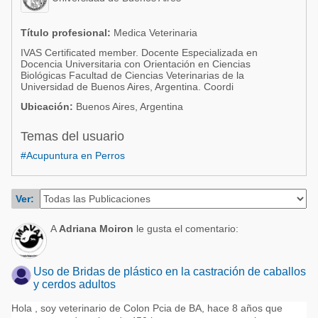
Acuacultura
Comunidades en portugués
Micotoxinas
Título profesional:
Medica Veterinaria
Micotoxinas
IVAS Certificated member. Docente Especializada en
Avicultura
Docencia Universitaria con Orientación en Ciencias
Avicultura
Biológicas Facultad de Ciencias Veterinarias de la
Porcicultura
Universidad de Buenos Aires, Argentina. Coordi
Porcicultura
Ubicación:
Buenos Aires, Argentina
Lechería
Ganadería
Balanceados - Piensos
Temas del usuario
Lechería
#Acupuntura en Perros
Ver:
A
Adriana Moiron
le gusta el comentario:
Uso de Bridas de plástico en la castración de caballos
y cerdos adultos
Hola , soy veterinario de Colon Pcia de BA, hace 8 años que