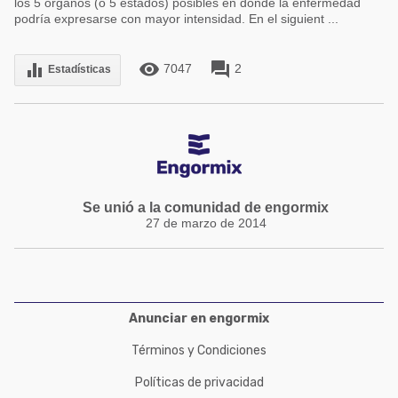
los 5 órganos (o 5 estados) posibles en donde la enfermedad
podría expresarse con mayor intensidad. En el siguient ...
remove_red_eye
forum
equalizer
7047
2
Estadísticas
Se unió a la comunidad de engormix
27 de marzo de 2014
Anunciar en engormix
Términos y Condiciones
Políticas de privacidad