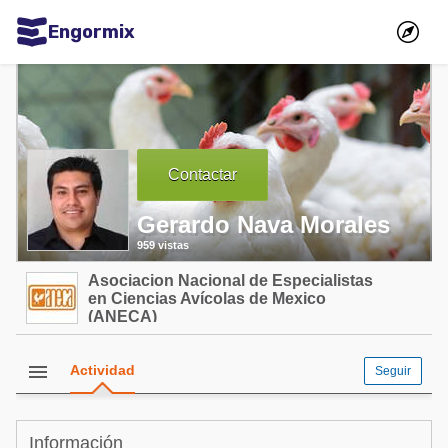
Engormix
Comunidades en español
Agricultura
Balanceados - Piensos
Contactar
Avicultura
Gerardo Nava Morales
Ganadería
959 vistas
Lechería
Asociacion Nacional de Especialistas
Micotoxinas
en Ciencias Avícolas de Mexico
(ANECA)
Porcicultura
Mascotas
menu
Actividad
Seguir
Comunidades en inglés
Información