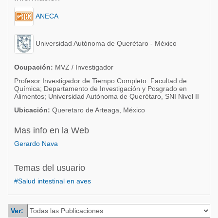
Acuacultura
Comunidades en portugués
ANECA
Micotoxinas
Micotoxinas
Avicultura
Universidad Autónoma de Querétaro - México
Avicultura
Porcicultura
Porcicultura
Ocupación:
MVZ / Investigador
Lechería
Profesor Investigador de Tiempo Completo. Facultad de
Ganadería
Química; Departamento de Investigación y Posgrado en
Balanceados - Piensos
Alimentos; Universidad Autónoma de Querétaro, SNI Nivel II
Lechería
Ubicación:
Queretaro de Arteaga, México
Mas info en la Web
Gerardo Nava
Temas del usuario
#Salud intestinal en aves
Ver: