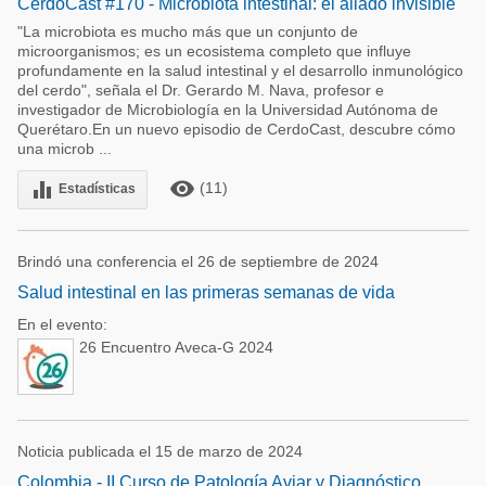
CerdoCast #170 - Microbiota intestinal: el aliado invisible
"La microbiota es mucho más que un conjunto de
microorganismos; es un ecosistema completo que influye
profundamente en la salud intestinal y el desarrollo inmunológico
del cerdo", señala el Dr. Gerardo M. Nava, profesor e
investigador de Microbiología en la Universidad Autónoma de
Querétaro.En un nuevo episodio de CerdoCast, descubre cómo
una microb ...
remove_red_eye
equalizer
(11)
Estadísticas
Brindó una conferencia el 26 de septiembre de 2024
Salud intestinal en las primeras semanas de vida
En el evento:
26 Encuentro Aveca-G 2024
Noticia publicada el 15 de marzo de 2024
Colombia - II Curso de Patología Aviar y Diagnóstico