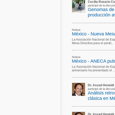
Cecilia Rosario Co
participó de la discus
Acuacultura
Comunidades en portugués
Genomas de S
producción a
Micotoxinas
Micotoxinas
Avicultura
Avicultura
Noticia
México - Nueva Mes
Porcicultura
Porcicultura
La Asociación Nacional de Esp
Lechería
Mesa Directiva para el per&i...
Ganadería
Balanceados - Piensos
Lechería
Noticia
México - ANECA publi
La Asociación Nacional de Esp
aniversario ha presentado el ...
Dr. Assad Heneidi
participó de la discusi
Análisis retr
clásica en M
Dr. Assad Heneidi