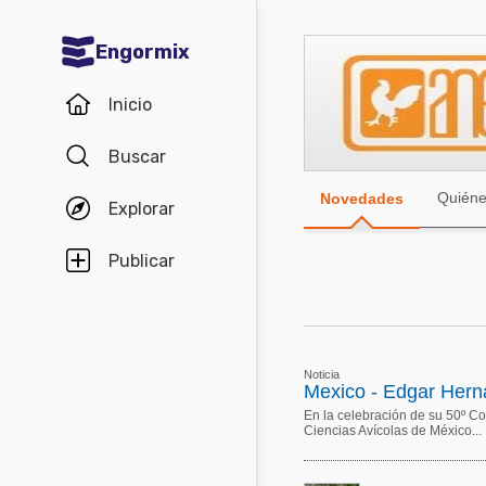
Engormix
Comunidades en español
Inicio
Agricultura
Buscar
Balanceados - Piensos
Quién
Novedades
Explorar
Avicultura
Ganadería
Publicar
Lechería
Micotoxinas
Porcicultura
Noticia
Mexico - Edgar Hern
Mascotas
En la celebración de su 50º C
Ciencias Avícolas de México...
Comunidades en inglés