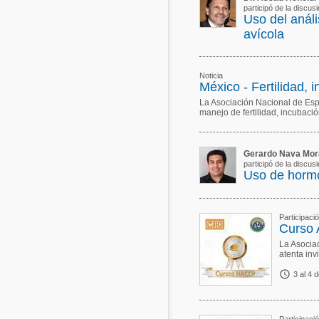
participó de la discus
Uso del análi
avícola
Noticia
México - Fertilidad, 
La Asociación Nacional de Esp
manejo de fertilidad, incubación
Gerardo Nava Mor
participó de la discu
Uso de hormo
Participaci
Curso
La Asociac
atenta inv

3 al 4 