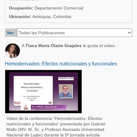
Acuacultura
Comunidades en portugués
Ocupación:
Departamento Comercial
Micotoxinas
Ubicación:
Antioquia, Colombia
Micotoxinas
Avicultura
Avicultura
Ver:
Porcicultura
Porcicultura
A
Tiana Maria Olarte Grajales
le gusta el vídeo:
Lechería
Ganadería
Balanceados - Piensos
Lechería
Hemoderivados: Efectos nutricionales y funcionales
Video de la conferencia "Hemoderivados: Efectos
nutricionales y funcionales" presentada por Gabriel
Mallo (MV. M. Sc. y Profesor Asociado Universidad
Nacional de Luján) durante la 5ª jornada avícola