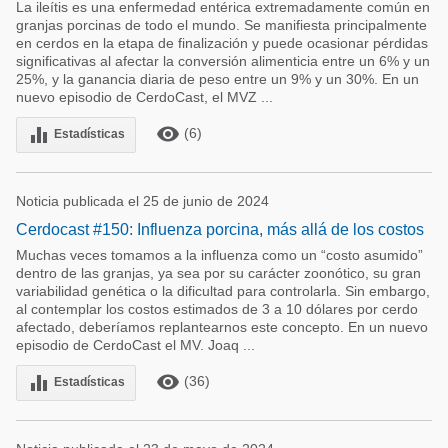
La ileítis es una enfermedad entérica extremadamente común en
granjas porcinas de todo el mundo. Se manifiesta principalmente
en cerdos en la etapa de finalización y puede ocasionar pérdidas
significativas al afectar la conversión alimenticia entre un 6% y un
25%, y la ganancia diaria de peso entre un 9% y un 30%. En un
nuevo episodio de CerdoCast, el MVZ ...
remove_red_eye
equalizer
(6)
Estadísticas
Noticia publicada el 25 de junio de 2024
Cerdocast #150: Influenza porcina, más allá de los costos
Muchas veces tomamos a la influenza como un “costo asumido”
dentro de las granjas, ya sea por su carácter zoonótico, su gran
variabilidad genética o la dificultad para controlarla. Sin embargo,
al contemplar los costos estimados de 3 a 10 dólares por cerdo
afectado, deberíamos replantearnos este concepto. En un nuevo
episodio de CerdoCast el MV. Joaq ...
remove_red_eye
equalizer
(36)
Estadísticas