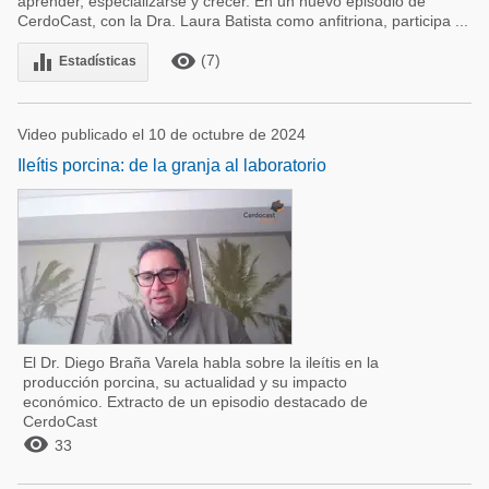
aprender, especializarse y crecer. En un nuevo episodio de
CerdoCast, con la Dra. Laura Batista como anfitriona, participa ...
remove_red_eye
equalizer
(7)
Estadísticas
Video publicado el 10 de octubre de 2024
Ileítis porcina: de la granja al laboratorio
El Dr. Diego Braña Varela habla sobre la ileítis en la
producción porcina, su actualidad y su impacto
económico. Extracto de un episodio destacado de
CerdoCast

33