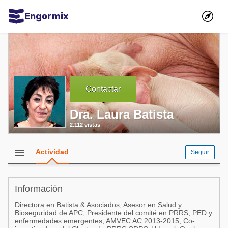
Engormix
Comunidades en español
Agricultura
Balanceados - Piensos
Contactar
Avicultura
Dra. Laura Batista
Ganadería
2.112 vistas
Lechería
Micotoxinas
menu
Actividad
Seguir
Porcicultura
Mascotas
Información
Directora en Batista & Asociados; Asesor en Salud y
Comunidades en inglés
Bioseguridad de APC; Presidente del comité en PRRS, PED y
enfermedades emergentes, AMVEC AC 2013-2015; Co-