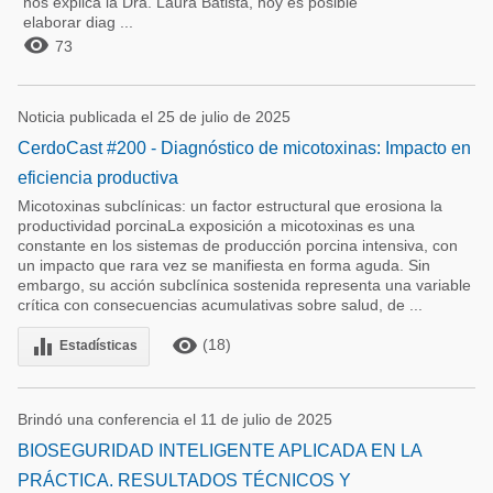
nos explica la Dra. Laura Batista, hoy es posible
elaborar diag ...

73
Noticia publicada el 25 de julio de 2025
CerdoCast #200 - Diagnóstico de micotoxinas: Impacto en
eficiencia productiva
Micotoxinas subclínicas: un factor estructural que erosiona la
productividad porcinaLa exposición a micotoxinas es una
constante en los sistemas de producción porcina intensiva, con
un impacto que rara vez se manifiesta en forma aguda. Sin
embargo, su acción subclínica sostenida representa una variable
crítica con consecuencias acumulativas sobre salud, de ...
remove_red_eye
equalizer
(18)
Estadísticas
Brindó una conferencia el 11 de julio de 2025
BIOSEGURIDAD INTELIGENTE APLICADA EN LA
PRÁCTICA. RESULTADOS TÉCNICOS Y