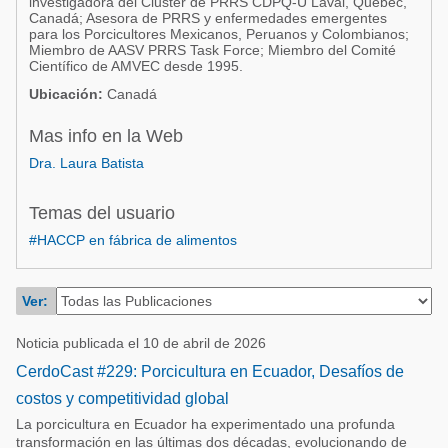
investigadora del Cluster de PRRS CDPQ-U Laval, Quebec,
Acuacultura
Canadá; Asesora de PRRS y enfermedades emergentes
Comunidades en portugués
para los Porcicultores Mexicanos, Peruanos y Colombianos;
Micotoxinas
Miembro de AASV PRRS Task Force; Miembro del Comité
Micotoxinas
Científico de AMVEC desde 1995.
Avicultura
Ubicación:
Canadá
Avicultura
Porcicultura
Mas info en la Web
Porcicultura
Lechería
Dra. Laura Batista
Ganadería
Balanceados - Piensos
Lechería
Temas del usuario
#HACCP en fábrica de alimentos
Ver:
Noticia publicada el 10 de abril de 2026
CerdoCast #229: Porcicultura en Ecuador, Desafíos de
costos y competitividad global
La porcicultura en Ecuador ha experimentado una profunda
transformación en las últimas dos décadas, evolucionando de