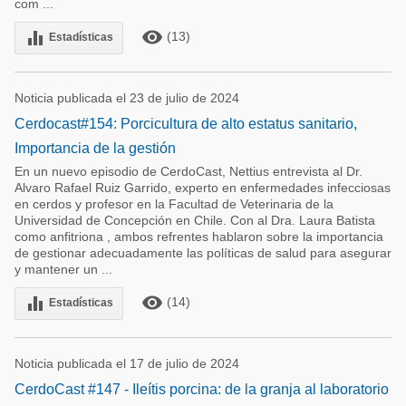
com ...
remove_red_eye
equalizer
(13)
Estadísticas
Noticia publicada el 23 de julio de 2024
Cerdocast#154: Porcicultura de alto estatus sanitario,
Importancia de la gestión
En un nuevo episodio de CerdoCast, Nettius entrevista al Dr.
Alvaro Rafael Ruiz Garrido, experto en enfermedades infecciosas
en cerdos y profesor en la Facultad de Veterinaria de la
Universidad de Concepción en Chile. Con al Dra. Laura Batista
como anfitriona , ambos refrentes hablaron sobre la importancia
de gestionar adecuadamente las políticas de salud para asegurar
y mantener un ...
remove_red_eye
equalizer
(14)
Estadísticas
Noticia publicada el 17 de julio de 2024
CerdoCast #147 - Ileítis porcina: de la granja al laboratorio