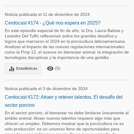
Noticia publicada el 11 de diciembre de 2024
Cerdocast #174 - ¿Qué nos espera en 2025?
En este episodio especial de fin de año, la Dra. Laura Batista y
Leandro Del Tuffo reflexionan sobre los grandes desafíos y
logros que marcaron el 2024 en la porcicultura latinoamericana.
Analizan el impacto de las nuevas regulaciones internacionales
como la Prop 12, el avance en bienestar animal, la integración de
tecnologías disruptivas y la importancia de una gesti&o ...
remove_red_eye
equalizer
(5)
Estadísticas
Noticia publicada el 3 de diciembre de 2024
Cerdocast #172: Atraer y retener talentos. El desafío del
sector porcino
En el sector porcino, el bienestar no debe limitarse únicamente al
ámbito animal. Atraer nuevos talentos requiere algo más que
ofrecer un empleo. Debemos mostrar que la porcicultura no es
solo producción: es un universo lleno de oportunidades para