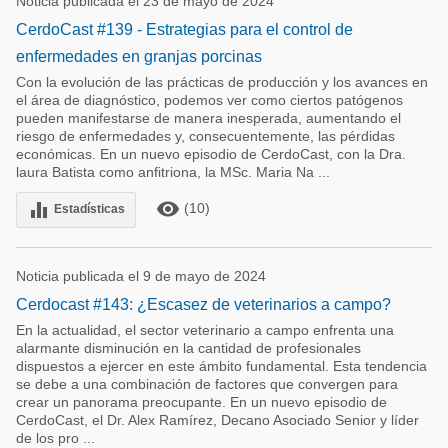
Noticia publicada el 23 de mayo de 2024
CerdoCast #139 - Estrategias para el control de
enfermedades en granjas porcinas
Con la evolución de las prácticas de producción y los avances en
el área de diagnóstico, podemos ver como ciertos patógenos
pueden manifestarse de manera inesperada, aumentando el
riesgo de enfermedades y, consecuentemente, las pérdidas
económicas. En un nuevo episodio de CerdoCast, con la Dra.
laura Batista como anfitriona, la MSc. Maria Na ...
remove_red_eye
equalizer
(10)
Estadísticas
Noticia publicada el 9 de mayo de 2024
Cerdocast #143: ¿Escasez de veterinarios a campo?
En la actualidad, el sector veterinario a campo enfrenta una
alarmante disminución en la cantidad de profesionales
dispuestos a ejercer en este ámbito fundamental. Esta tendencia
se debe a una combinación de factores que convergen para
crear un panorama preocupante. En un nuevo episodio de
CerdoCast, el Dr. Alex Ramírez, Decano Asociado Senior y líder
de los pro ...