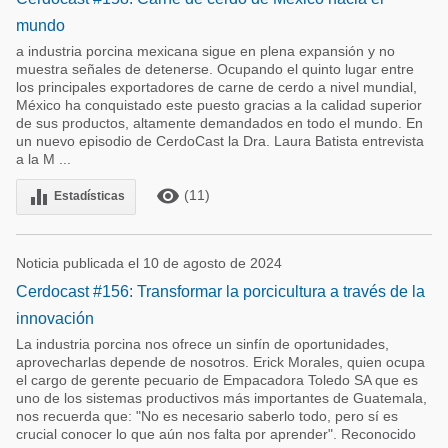
mundo
a industria porcina mexicana sigue en plena expansión y no
muestra señales de detenerse. Ocupando el quinto lugar entre
los principales exportadores de carne de cerdo a nivel mundial,
México ha conquistado este puesto gracias a la calidad superior
de sus productos, altamente demandados en todo el mundo. En
un nuevo episodio de CerdoCast la Dra. Laura Batista entrevista
a la M ...
remove_red_eye
equalizer
(11)
Estadísticas
Noticia publicada el 10 de agosto de 2024
Cerdocast #156: Transformar la porcicultura a través de la
innovación
La industria porcina nos ofrece un sinfín de oportunidades,
aprovecharlas depende de nosotros. Erick Morales, quien ocupa
el cargo de gerente pecuario de Empacadora Toledo SA que es
uno de los sistemas productivos más importantes de Guatemala,
nos recuerda que: "No es necesario saberlo todo, pero sí es
crucial conocer lo que aún nos falta por aprender". Reconocido