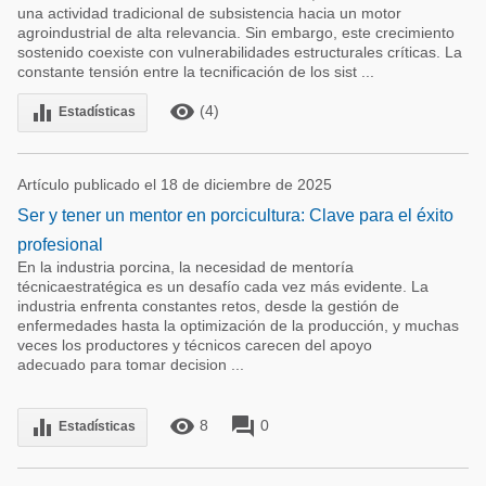
una actividad tradicional de subsistencia hacia un motor
agroindustrial de alta relevancia. Sin embargo, este crecimiento
sostenido coexiste con vulnerabilidades estructurales críticas. La
constante tensión entre la tecnificación de los sist ...
remove_red_eye
equalizer
(4)
Estadísticas
Artículo publicado el 18 de diciembre de 2025
Ser y tener un mentor en porcicultura: Clave para el éxito
profesional
En la industria porcina, la necesidad de mentoría
técnicaestratégica es un desafío cada vez más evidente. La
industria enfrenta constantes retos, desde la gestión de
enfermedades hasta la optimización de la producción, y muchas
veces los productores y técnicos carecen del apoyo
adecuado para tomar decision ...
remove_red_eye
forum
equalizer
8
0
Estadísticas