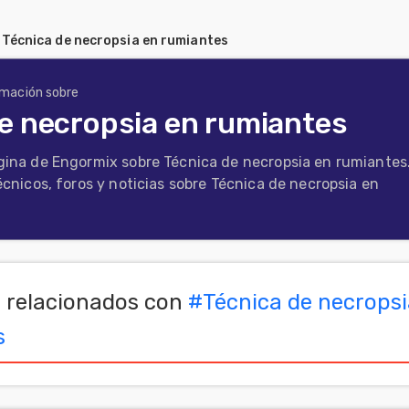
/
Técnica de necropsia en rumiantes
rmación sobre
e necropsia en rumiantes
gina de Engormix sobre Técnica de necropsia en rumiantes
écnicos, foros y noticias sobre Técnica de necropsia en
 relacionados con
#
Técnica de necrops
s