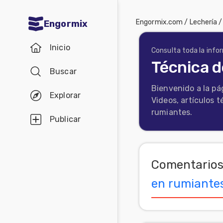
Engormix.com
/
Lechería
Engormix
Comunidades
Inicio
en español
Consulta toda la info
Técnica d
Buscar
Agricultura
Bienvenido a la pá
Balanceados
Explorar
Videos, artículos t
-
rumiantes.
Publicar
Piensos
Avicultura
Comentarios
Ganadería
en rumiante
Lechería
Micotoxinas
Porcicultura