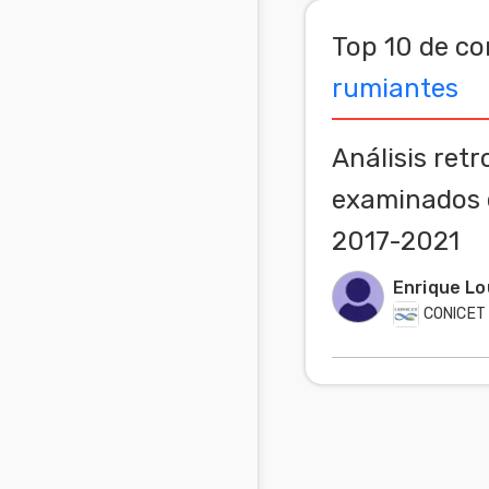
Mascotas
Top 10 de co
rumiantes
Comunidades
en inglés
Análisis ret
Comunidades
en portugués
examinados e
2017-2021
Enrique Lo
CONICET 