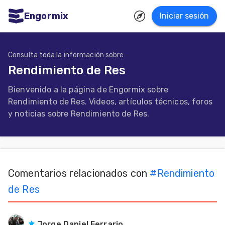
Engormix
Iniciar sesión
dades
ñol
Consulta toda la información sobre
Rendimiento de Res
Agricultura
Bienvenido a la página de Engormix sobre
Balanceados
Rendimiento de Res. Videos, artículos técnicos, foros
-
y noticias sobre Rendimiento de Res.
Piensos
Avicultura
Ganadería
Comentarios relacionados con
#
Rendimiento
Lechería
de Res
Micotoxinas
Porcicultura
Jorge Daniel Ferrario