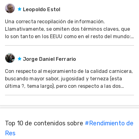
ganado 1.53 kg por día, mientras que los castrados
habian ganado 1.1 kg por día, respectiv
Leopoldo Estol
Una correcta recopilación de información.
Llamativamente, se omiten dos términos claves, que
lo son tanto en los EEUU como en el resto del mundo:
1) Bienestar animal, definido claramente en foros
internacionales como una disciplina en sí misma. 2)
Buenas Practicas de Manejo, con idéntico coment
Jorge Daniel Ferrario
Con respecto al mejoramiento de la calidad carnicera,
buscando mayor sabor, jugosidad y terneza (esta
última ?, tema largo), pero con respecto a las dos
primeras, hemos estado midiendo prefaena, marbling
con ultrasonido, utilizando el software de Iowa, y de
acuerdos a los mismos y a las razas puras,
Top 10 de contenidos sobre
#
Rendimiento de
Res