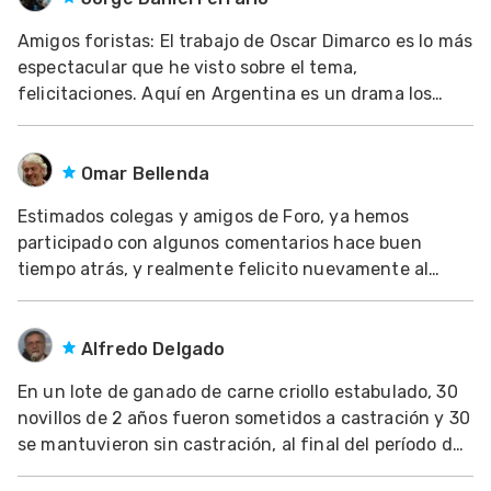
Mascotas
Amigos foristas: El trabajo de Oscar Dimarco es lo más
espectacular que he visto sobre el tema,
dades
felicitaciones. Aquí en Argentina es un drama los
s
rendimientos, por eso se prefiere vender el animal
vivo y no a rendimiento, porque nunca se sabe cual es
dades
el verdadero peso de la res. Lo real es lo qu
Omar Bellenda
gués
Estimados colegas y amigos de Foro, ya hemos
participado con algunos comentarios hace buen
tiempo atrás, y realmente felicito nuevamente al
colega Carlos por su idea de introducir esta temática.
Practicamos la castración de vacas por este sistema
hace muchos años en la región, la utilizamos y ap
Alfredo Delgado
En un lote de ganado de carne criollo estabulado, 30
novillos de 2 años fueron sometidos a castración y 30
se mantuvieron sin castración, al final del período de
engorde de 110 días los animales enteros habían