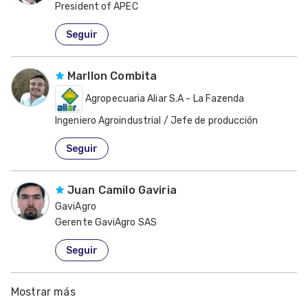
President of APEC
Estados Unidos de América
Seguir
Marllon Combita
Agropecuaria Aliar S.A - La Fazenda
Ingeniero Agroindustrial / Jefe de producción
Colombia
Seguir
Juan Camilo Gaviria
GaviAgro
Gerente GaviAgro SAS
Colombia
Seguir
Mostrar más