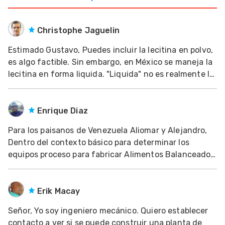
Mascotas
Christophe Jaguelin
dades
s
Estimado Gustavo, Puedes incluir la lecitina en polvo,
es algo factible. Sin embargo, en México se maneja la
dades
lecitina en forma liquida. "Liquida" no es realmente la
gués
palabra más adecuada, la presentación de la lecitina
se parece a un hibrido entre jarabe y miel. La puedes
incluir en mezcladora o en e
Enrique Diaz
Para los paisanos de Venezuela Aliomar y Alejandro,
Dentro del contexto básico para determinar los
equipos proceso para fabricar Alimentos Balanceados
para monogástricos, debo manifestarles que
participan en el proceso básico al menos 6-8 equipos
a saber, entre los cuales les puedo mencionar molino
Erik Macay
Señor, Yo soy ingeniero mecánico. Quiero establecer
contacto a ver si se puede construir una planta de