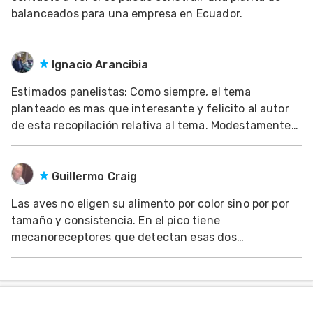
balanceados para una empresa en Ecuador.
Ignacio Arancibia
Estimados panelistas: Como siempre, el tema
planteado es mas que interesante y felicito al autor
de esta recopilación relativa al tema. Modestamente
agregaré algunos comentarios productos también de
la experiencia personal y del estudio del tema. El
principio de funcionamiento y la concepción mecá
Guillermo Craig
Las aves no eligen su alimento por color sino por por
tamaño y consistencia. En el pico tiene
mecanoreceptores que detectan esas dos
características y seleccionan las partículas de
acuerdo al tamaño de su pico. El cambio de color es la
manifestación de un cambio en la formula del
alimento que conlle