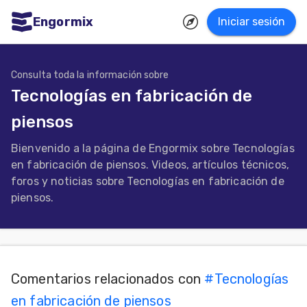
Engormix
Iniciar sesión
dades
ñol
Consulta toda la información sobre
Tecnologías en fabricación de
Agricultura
piensos
Balanceados
Bienvenido a la página de Engormix sobre Tecnologías
-
en fabricación de piensos. Videos, artículos técnicos,
Piensos
foros y noticias sobre Tecnologías en fabricación de
piensos.
Avicultura
Ganadería
Lechería
Micotoxinas
Comentarios relacionados con
#
Tecnologías
en fabricación de piensos
Porcicultura