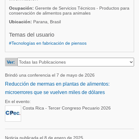
Acuacultura
Comunidades en portugués
Ocupación:
Gerente de Servicios Técnicos - Productos para
conservación de alimentos para animales
Micotoxinas
Micotoxinas
Ubicación:
Parana, Brasil
Avicultura
Avicultura
Temas del usuario
Porcicultura
Porcicultura
#Tecnologías en fabricación de piensos
Lechería
Ganadería
Balanceados - Piensos
Ver:
Lechería
Brindó una conferencia el 7 de mayo de 2026
Reducción de mermas en plantas de alimentos:
microerrores que se vuelven miles de dólares
En el evento:
Costa Rica - Tercer Congreso Pecuario 2026
Noticia publicada el 8 de enero de 2025