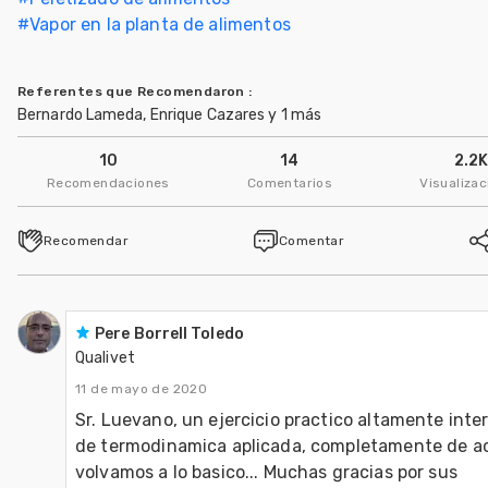
#
Vapor en la planta de alimentos
Referentes que Recomendaron
:
Bernardo Lameda, Enrique Cazares y 1 más
10
14
2.2
Recomendaciones
Comentarios
Visualiza
Recomendar
Comentar
Pere Borrell Toledo
Qualivet
11 de mayo de 2020
Sr. Luevano, un ejercicio practico altamente inte
de termodinamica aplicada, completamente de ac
volvamos a lo basico... Muchas gracias por sus 