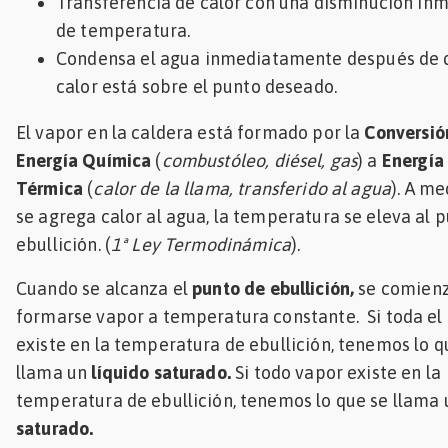
Transferencia de calor con una disminución in
de temperatura.
Condensa el agua inmediatamente después de 
calor está sobre el punto deseado.
El vapor en la caldera está formado por la
Conversió
Energía Química
(
combustóleo, diésel, gas
) a
Energía
Térmica
(
calor de la llama, transferido al agua
). A m
se agrega calor al agua, la temperatura se eleva al 
ebullición. (
1ª Ley Termodinámica
).
Cuando se alcanza el
punto de ebullición,
se comienz
formarse vapor a temperatura constante. Si toda el
existe en la temperatura de ebullición, tenemos lo q
llama un
líquido saturado.
Si todo vapor existe en la
temperatura de ebullición, tenemos lo que se llama
saturado.