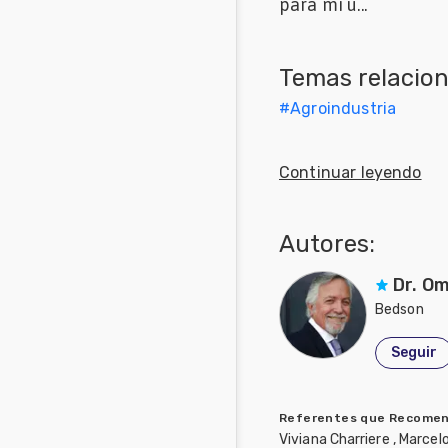
para mi u...
Mascotas
Temas relacio
Comunidades
en inglés
#
Agroindustria
Comunidades
en portugués
Continuar leyendo
Autores:
Dr. O
Bedson
Seguir
Referentes que Recome
Viviana Charriere , Marcel