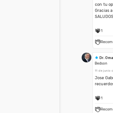
con tu op
Gracias a
SALUDOS !
1
Recom
Dr. Om
Bedson
11 de junio
Jose Gabr
recuerdos
1
Recom