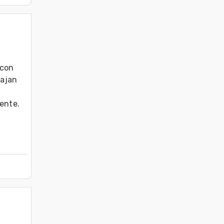
con 
ajan 
mente.