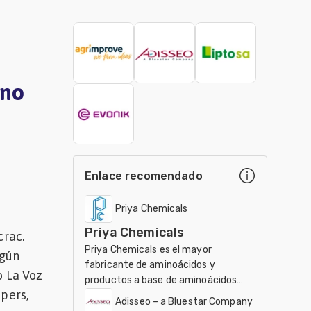
ino
Enlace recomendado
Priya Chemicals
Priya Chemicals
crac.
Priya Chemicals es el mayor
ngún
fabricante de aminoácidos y
o La Voz
productos a base de aminoácidos
ppers,
para el uso en el ámbito de
Adisseo – a Bluestar Company
nutracéuticos, Agricultura y