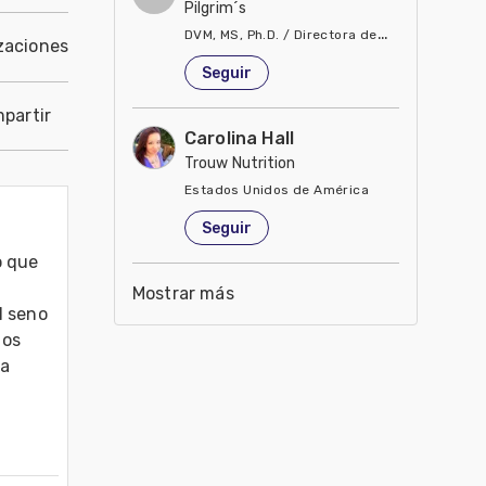
Pilgrim´s
DVM, MS, Ph.D. / Directora de Nutrición
zaciones
Estados Unidos de América
Seguir
partir
Carolina Hall
Trouw Nutrition
Estados Unidos de América
Seguir
 que 
Mostrar más
 seno 
os 
a 