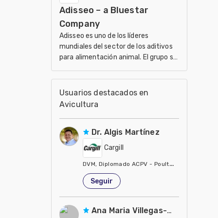
Adisseo – a Bluestar
Veterinaria
Company
Adisseo es uno de los líderes
mundiales del sector de los aditivos
para alimentación animal. El grupo se
sirve de sus 5 divisiones de
investigación.
Usuarios destacados en
Avicultura
Dr. Algis Martínez
Cargill
DVM, Diplomado ACPV - Poultry Veterinarian N
Estados Unidos de América
Seguir
Ana Maria Villegas-Gamble