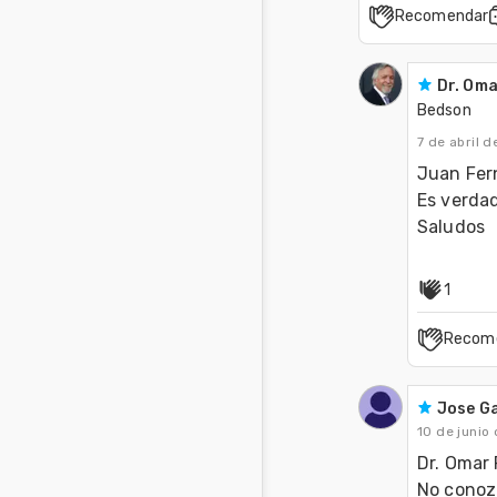
Recomendar
Dr. Om
Bedson
7 de abril 
Juan Fer
Es verda
Saludos
1
Recom
Jose Ga
10 de junio
Dr. Omar 
No conozc