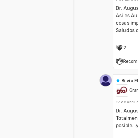
Dr. Augus
Asi es Au
cosas imp
Saludos 
2
Recom
Silvia E
Gran
19 de abril
Dr. Augus
Totalmen
posible..