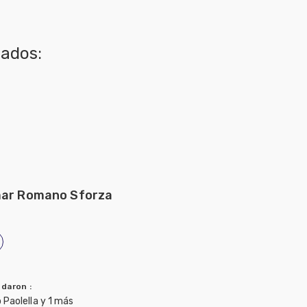
nados:
mar Romano Sforza
ndaron
:
o Paolella y 1 más