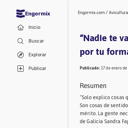
Engormix.com
/
Avicultur
Engormix
Comunidades
Inicio
en español
“Nadie te va
Buscar
Agricultura
por tu form
Balanceados
Explorar
-
Publicado
:
17 de enero de
Publicar
Piensos
Avicultura
Resumen
Ganadería
“Solo explico cosas 
Lechería
Son cosas de sentid
mérito. La gente nec
Micotoxinas
de Galicia Sandra Fa
Porcicultura