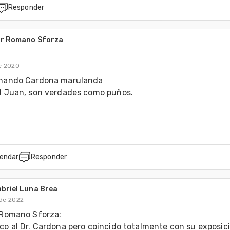
Responder
ar Romano Sforza
de 2020
nando Cardona marulanda 

d Juan, son verdades como puños.

endar
Responder
briel Luna Brea
 de 2022
Romano Sforza: 

o al Dr. Cardona pero coincido totalmente con su exposici