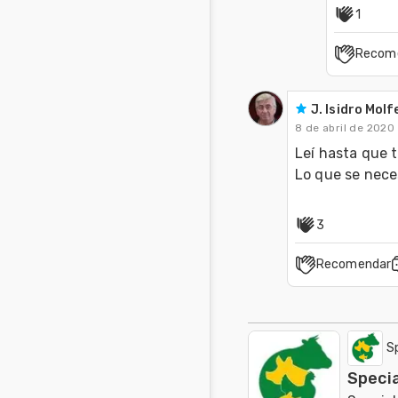
1
Recom
J. Isidro Molf
8 de abril de 2020
Leí hasta que t
Lo que se nece
3
Recomendar
S
Specia