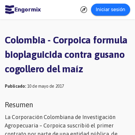
Engormix
Iniciar sesión
dades
ñol
Colombia - Corpoica formula
Agricultura
bioplaguicida contra gusano
Balanceados
cogollero del maíz
-
Piensos
Publicado
:
10 de mayo de 2017
Avicultura
Ganadería
Resumen
Lechería
La Corporación Colombiana de Investigación
Micotoxinas
Agropecuaria – Corpoica suscribió el primer
Porcicultura
contrato por parte de una entidad pública, de