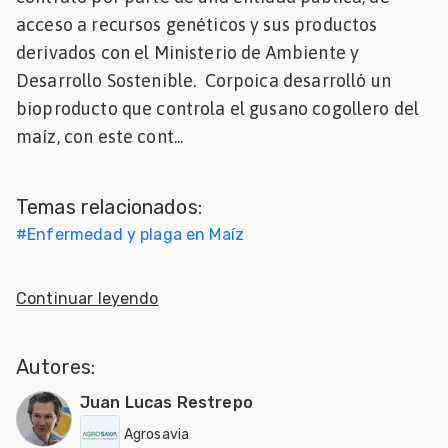
acceso a recursos genéticos y sus productos
Mascotas
derivados con el Ministerio de Ambiente y
dades
Desarrollo Sostenible. Corpoica desarrolló un
s
bioproducto que controla el gusano cogollero del
maíz, con este cont...
dades
gués
Temas relacionados:
#
Enfermedad y plaga en Maíz
Continuar leyendo
Autores:
Juan Lucas Restrepo
Agrosavia