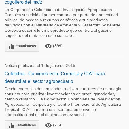
cogollero del maíz
La Corporación Colombiana de Investigación Agropecuaria –
Corpoica suscribió el primer contrato por parte de una entidad
pública, de acceso a recursos genéticos y sus productos
derivados con el Ministerio de Ambiente y Desarrollo Sostenible.
Corpoica desarrolló un bioproducto que controla el gusano
cogollero del maíz, con este contrato ...
remove_red_eye
equalizer
(899)
Estadísticas
Noticia publicada el 1 de junio de 2016
Colombia - Convenio entre Corpoica y CIAT para
desarrollar el sector agropecuario
Desde enero, las dos entidades realizaron talleres de estrategia
conjunta para priorizar investigaciones en arroz, ganadería y
cambio climático. La Corporación Colombiana de Investigación
Agropecuaria –Corpoica y el Centro Internacional de Agricultura
Tropical –CIAT firmaron esta semana un convenio
interinstitucional en el cual adelantar&aacut ...
remove_red_eye
equalizer
(214)
Estadísticas