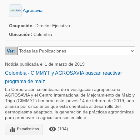
Acuacultura
Comunidades en portugués
Agrosavia
Micotoxinas
Micotoxinas
Avicultura
Ocupación:
Director Ejecutivo
Avicultura
Ubicación:
Colombia
Porcicultura
Porcicultura
Lechería
Ver:
Ganadería
Balanceados - Piensos
Noticia publicada el 1 de marzo de 2019
Lechería
Colombia - CIMMYT y AGROSAVIA buscan reactivar
programa de maíz
La Corporación colombiana de investigación agropecuaria,
AGROSAVIA y el Centro Internacional de Mejoramiento de Maíz y
Trigo (CIMMYT) firmaron este jueves 14 de febrero de 2019, una
alianza por cinco años que está orientada al desarrollo del
germoplasma adaptado, la generación de prácticas agronómicas
para promover la agricultura sostenible e ...
remove_red_eye
equalizer
(104)
Estadísticas